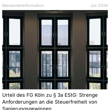
Nachfolge, Vermögen, Stiftungen, Erb-
Mandanteninformation
Juli 2026
und Familienrecht
ESG
Arbeitsrecht
Öffentliches Recht, Regulierung
Commercial
Kapitalmarktrecht
Urteil des FG Köln zu § 3a EStG: Strenge
Anforderungen an die Steuerfreiheit von
Sanierungsgewinnen