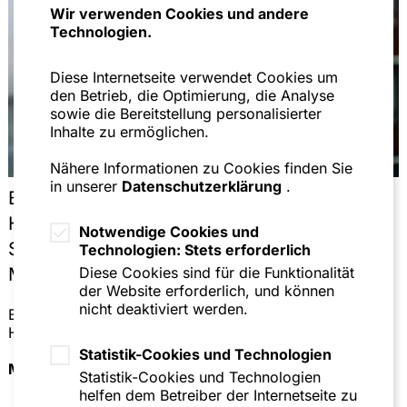
Wir verwenden Cookies und andere
Technologien.
Diese Internetseite verwendet Cookies um
den Betrieb, die Optimierung, die Analyse
sowie die Bereitstellung personalisierter
Inhalte zu ermöglichen.
Nähere Informationen zu Cookies finden Sie
in unserer
Datenschutzerklärung
.
BGH zur Wirksamkeit von freien
Hinauskündigungsklauseln in Leaver-
Notwendige Cookies und
Schemes bei
Technologien: Stets erforderlich
Diese Cookies sind für die Funktionalität
Managementbeteiligungsprogrammen
der Website erforderlich, und können
nicht deaktiviert werden.
BGH präzisiert die Voraussetzungen für wirksame freie
Hinauskündigungsklauseln in Leaver-Schemes.
Statistik-Cookies und Technologien
Mehr lesen
Statistik-Cookies und Technologien
helfen dem Betreiber der Internetseite zu