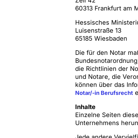
Zeil 42
60313 Frankfurt am 
Hessisches Ministeri
Luisenstraße 13
65185 Wiesbaden
Die für den Notar ma
Bundesnotarordnung,
die Richtlinien der 
und Notare, die Vero
können über das Inf
e
Notar/-in Berufsrecht
Inhalte
Einzelne Seiten dies
Unternehmens herunt
Jede andere Vervielfä