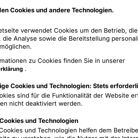
s AG,
0802 München,
en Cookies und andere Technologien.
ereich: weltweit
ikations-Nr.
etseite verwendet Cookies um den Betrieb, die
 die Analyse sowie die Bereitstellung personali
rmöglichen.
gelungen
nd zugelassenen Rechtsanwälte sind die maßge
mationen zu Cookies finden Sie in unserer
egelungen die Bundesrechtsanwaltsordnung (BR
.
rklärung
echtsanwälte (BORA), das Rechtsanwaltsvergüt
ung sowie die Berufsregeln der Rechtsanwälte
ge Cookies und Technologien: Stets erforderl
setz über die Tätigkeit europäischer Rechtsan
kies sind für die Funktionalität der Website erf
echtlichen Regelungen sind jeweils abrufbar 
en nicht deaktiviert werden.
k-Cookies und Technologien
ugelassenen Rechtsanwälte sind die maßgeblich
k-Cookies und Technologien helfen dem Betreibe
nter: