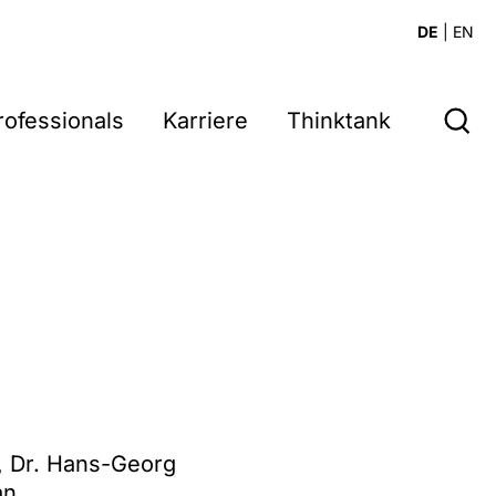
DE
|
EN
rofessionals
Karriere
Thinktank
z, Dr. Hans-Georg
an