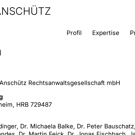
 ANSCHÜTZ
Profil
Expertise
P
m
& Anschütz Rechtsanwaltsgesellschaft mbH
ng
heim, HRB 729487
dinger, Dr. Michaela Balke, Dr. Peter Bauschat
ndes, Dr. Martin Feick, Dr. Jonas Fischbach, J