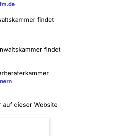
fm.de
waltskammer findet
anwaltskammer findet
euerberaterkammer
mern
 auf dieser Website