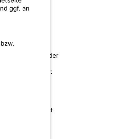
netseite
nd ggf. an
blichen
 bzw.
rG), die
 Berufsordnung der
ungsverordnung
ls abrufbar unter:
rt am Main mit
arkammer Frankfurt
 führen, in der