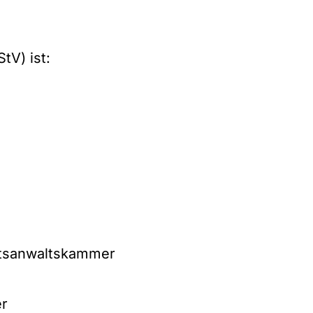
tV) ist:
htsanwaltskammer
er