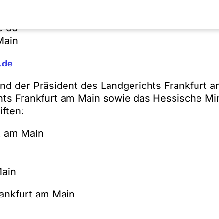
 zuständigen Notarkammer Frankfurt am Main l
rt am Main
e 36
Main
.de
nd der Präsident des Landgerichts Frankfurt a
ts Frankfurt am Main sowie das Hessische Min
iften:
t am Main
Main
ankfurt am Main