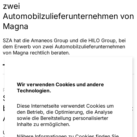
zwei
Automobilzulieferunternehmen von
Magna
SZA hat die Amaneos Group und die HILO Group, bei
dem Erwerb von zwei Automobilzulieferunternehmen
von Magna rechtlich beraten.
Wir verwenden Cookies und andere
Pressemitteilung | 03.08.26
Technologien.
SZA Schilling, Zutt & Anschütz
Diese Internetseite verwendet Cookies um
berät MKCP beim Erwerb der Marc
den Betrieb, die Optimierung, die Analyse
Aurel-Gruppe
sowie die Bereitstellung personalisierter
Inhalte zu ermöglichen.
Umfassende Beratung der MKCP-
Nähere Informationen zu Cookies finden Sie