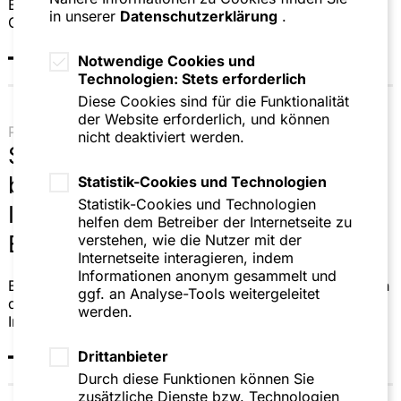
Beteiligungsgesellschaft beim Erwerb der Marc Aurel-
in unserer
Datenschutzerklärung
.
Gruppe
Notwendige Cookies und
Technologien: Stets erforderlich
Diese Cookies sind für die Funktionalität
der Website erforderlich, und können
Pressemitteilung | 31.07.26
nicht deaktiviert werden.
SZA Schilling, Zutt & Anschütz
begleitet erfolgreiche
Statistik-Cookies und Technologien
Statistik-Cookies und Technologien
Investorenlösung für BCG Baden-
helfen dem Betreiber der Internetseite zu
Baden Cosmetics Group GmbH
verstehen, wie die Nutzer mit der
Internetseite interagieren, indem
Informationen anonym gesammelt und
Begleitung des erfolgreichen Eigenverwaltungsverfahren
ggf. an Analyse-Tools weitergeleitet
der BCG Baden-Baden Cosmetics Group GmbH bis zur
werden.
Investorenlösung
Drittanbieter
Durch diese Funktionen können Sie
zusätzliche Dienste bzw. Technologien