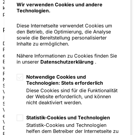
Zivilrecht systemfremde Recht auf Abhilfe neben dem
Wir verwenden Cookies und andere
kaufrechtlichen Gewährleistungs- und Deliktsrecht
Technologien.
praktisch zur Anwendung gebracht wird.
Diese Internetseite verwendet Cookies um
Praxisfolgen
den Betrieb, die Optimierung, die Analyse
sowie die Bereitstellung personalisierter
Das Recht auf Abhilfe wird die Kosten- und
Inhalte zu ermöglichen.
Prozessrisiken für Rückrufverantwortliche immens
erhöhen. Es ist aufgrund der fehlenden zeitlichen
Nähere Informationen zu Cookies finden Sie
Begrenzung des Rechts auf Abhilfe in einem deutlich
in unserer
Datenschutzerklärung
.
weiteren Ausmaß mit der Inanspruchnahme von
Rückrufverantwortlichen durch Verbraucher zu rechnen.
Notwendige Cookies und
Nach Verjährung seiner
Technologien: Stets erforderlich
Sachmängelgewährleistungsansprüche kann sich der
Diese Cookies sind für die Funktionalität
Verbraucher weiter an den Rückrufverantwortlichen
der Website erforderlich, und können
halten. In unverjährter Zeit seiner
nicht deaktiviert werden.
Sachmängelgewährleistungsansprüche wird der
Verbraucher nach Opportunitätsgesichtspunkten
entscheiden können, ob er sich an seinen
Statistik-Cookies und Technologien
Vertragspartner oder (den häufig - außerhalb des
Statistik-Cookies und Technologien
Direktvertriebs - nicht identischen)
helfen dem Betreiber der Internetseite zu
Rückrufverantwortlichen hält. Darüber hinaus ist das