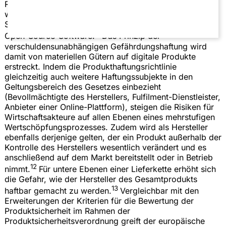
10
Rohmaterialien, Elektrizität und Software.
Erfasst
werden sollen sowohl Standard-Software als auch KI-
Systeme mit Ausnahme von nicht-kommerzieller und
11
Open-Source-Software.
Das Prinzip der
verschuldensunabhängigen Gefährdungshaftung wird
damit von materiellen Gütern auf digitale Produkte
erstreckt. Indem die Produkthaftungsrichtlinie
gleichzeitig auch weitere Haftungssubjekte in den
Geltungsbereich des Gesetzes einbezieht
(Bevollmächtigte des Herstellers, Fulfilment-Dienstleister,
Anbieter einer Online-Plattform), steigen die Risiken für
Wirtschaftsakteure auf allen Ebenen eines mehrstufigen
Wertschöpfungsprozesses. Zudem wird als Hersteller
ebenfalls derjenige gelten, der ein Produkt außerhalb der
Kontrolle des Herstellers wesentlich verändert und es
anschließend auf dem Markt bereitstellt oder in Betrieb
12
nimmt.
Für untere Ebenen einer Lieferkette erhöht sich
die Gefahr, wie der Hersteller des Gesamtprodukts
13
haftbar gemacht zu werden.
Vergleichbar mit den
Erweiterungen der Kriterien für die Bewertung der
Produktsicherheit im Rahmen der
Produktsicherheitsverordnung greift der europäische