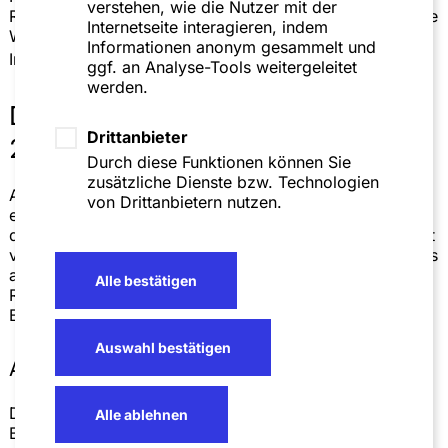
verstehen, wie die Nutzer mit der
Recht auf Abhilfe verbandsklagefähig, sodass betroffene
Internetseite interagieren, indem
Wirtschaftsakteure zukünftig vermehrt gebündelter
Informationen anonym gesammelt und
9
Inanspruchnahme ausgesetzt sein werden.
ggf. an Analyse-Tools weitergeleitet
werden.
Die Produkthaftungsrichtlinie (EU)
Drittanbieter
2024/2853
Durch diese Funktionen können Sie
zusätzliche Dienste bzw. Technologien
Auch die neue
Produkthaftungsrichtlinie
hebt den
von Drittanbietern nutzen.
europäischen Rechtsrahmen für Produkthaftung in das
digitale Zeitalter. Der europäische Gesetzgeber erweitert
vor diesem Hintergrund sowohl den Begriff des Produkts
als auch des Produktfehlers. Sprengkraft bergen die
Alle bestätigen
Regelungen zur Offenlegung von Beweismitteln und zur
Beweislastverteilung.
Auswahl bestätigen
Ausweitung des Haftungsregimes
Die Produkthaftungsrichtlinie erweitert die Definition des
Alle ablehnen
Begriffs „Produkt“ auf digitale Fertigungsdateien,