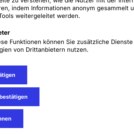
eite zu verstehen, wie die Nutzer mit der Inter
eren, indem Informationen anonym gesammelt u
Tools weitergeleitet werden.
eter
ese Funktionen können Sie zusätzliche Dienste
manchmal auch mit 
ien von Drittanbietern nutzen.
tion-Szene von SZA S
ätigen
bestätigen
ehnen