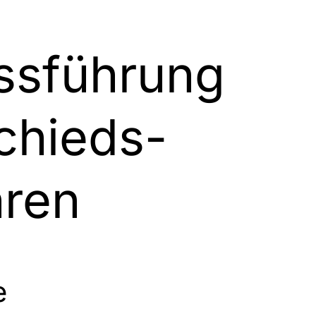
ss­führung
chieds­
hren
e