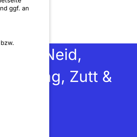
netseite
nd ggf. an
 bzw.
etwas Neid,
chilling, Zutt &