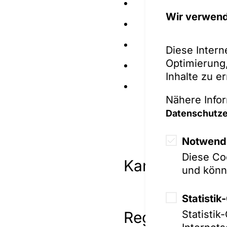
Produkthaftung 
Wir verwend
Streitigkeiten 
Groß- und Masse
Diese Intern
Optimierung,
Handelsrechtlich
Inhalte zu e
Bankrechtliche S
Nähere Infor
Versicherungs- u
Datenschutze
Streitigkeiten 
Notwendi
Verfahren des e
Diese Coo
Kartellrechtlic
und könn
Mediation / ADR
Statisti
Regulierung / 
Statisti