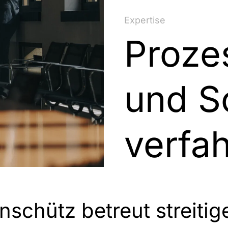
Expertise
Proze
und S
verfa
nschütz betreut streitig