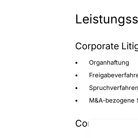
Leistungs
Corporate Litig
Organhaftung
Freigabeverfahr
Spruchverfahre
M&A-bezogene St
Commercial Lit