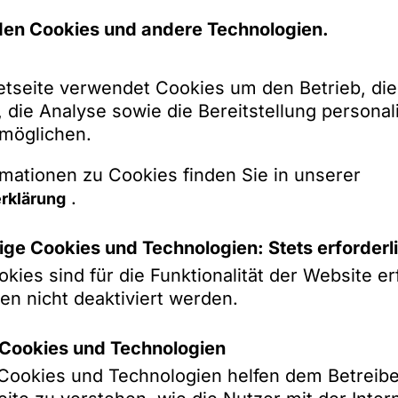
und Produktsicherheit
en Cookies und andere Technologien.
im Zusammenhang mit komplexen Vertragswerk
nverfahren (auf Schadensersatz)
etseite verwendet Cookies um den Betrieb, die
 die Analyse sowie die Bereitstellung personali
e Streitigkeiten
rmöglichen.
treitigkeiten
mationen zu Cookies finden Sie in unserer
nd rückversicherungsrechtliche Streitigkeiten
.
rklärung
mehr sehen
im Zusammenhang mit Insolvenz und Restruktur
ge Cookies und Technologien: Stets erforderl
instweiligen Rechtsschutzes
kies sind für die Funktionalität der Website erf
he Streitigkeiten
en nicht deaktiviert werden.
k-Cookies und Technologien
verwaltungsrechtliche Streitigke
k-Cookies und Technologien helfen dem Betreibe