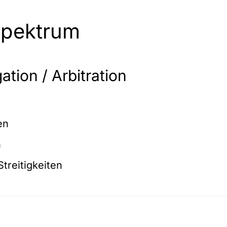
spektrum
ation / Arbitration
en
n
reitigkeiten
igation / Arbitration