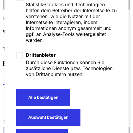
Statistik-Cookies und Technologien
helfen dem Betreiber der Internetseite zu
verstehen, wie die Nutzer mit der
Mannheim
Internetseite interagieren, indem
Julian Weidlich
Informationen anonym gesammelt und
ggf. an Analyse-Tools weitergeleitet
werden.
T
+49 621 4257 331
Drittanbieter
Durch diese Funktionen können Sie
E
Julian.Weidlich@sza.de
zusätzliche Dienste bzw. Technologien
von Drittanbietern nutzen.
vCard
Alle bestätigen
Auswahl bestätigen
Thinktank