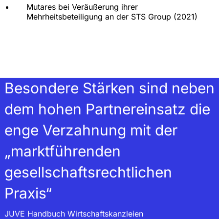
Mutares bei Veräußerung ihrer
Mehrheitsbeteiligung an der STS Group (2021)
Besondere Stärken sind neben
dem hohen Partnereinsatz die
enge Verzahnung mit der
„marktführenden
gesellschaftsrechtlichen
Praxis“
JUVE Handbuch Wirtschaftskanzleien