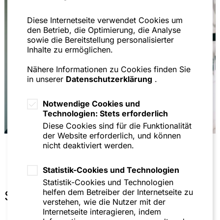
"Zur Anwendbarkeit des § 31d WpHG auf
Diese Internetseite verwendet Cookies um
Gewinnmargen im Finanzinstrumentenvertrieb",
den Betrieb, die Optimierung, die Analyse
WM 2011, 678 ff.
sowie die Bereitstellung personalisierter
Inhalte zu ermöglichen.
"Provisionen im Finanzinstrumentenvertrieb durch
Kreditinstitute - Die Zulässigkeitsschranken des §
Nähere Informationen zu Cookies finden Sie
31d WpHG", 2011
in unserer
Datenschutzerklärung
.
"Vertretung in Organsitzungen der Societas
Europaea (SE)", NZG 2009, 697 ff.
Notwendige Cookies und
Technologien: Stets erforderlich
"Rückvergütungszahlungen von
Diese Cookies sind für die Funktionalität
Investmentgesellschaften an Kreditinstitute", BKR
der Website erforderlich, und können
2007, 447 ff.
nicht deaktiviert werden.
"Wie einheitlich ist das Einheitliche UN-Kaufrecht
tatsächlich?", DAJV-NL 2007, 90 ff. (mit Marcel
Statistik-Cookies und Technologien
Barth)
Statistik-Cookies und Technologien
"Cultural Clashes and Conflicting Ethics: The
helfen dem Betreiber der Internetseite zu
Sonstiges
Professional Conduct of Attorneys in International
verstehen, wie die Nutzer mit der
Arbitration Practice", DAJV-NL 2007, 40 ff. (mit
Internetseite interagieren, indem
Marcel Barth)