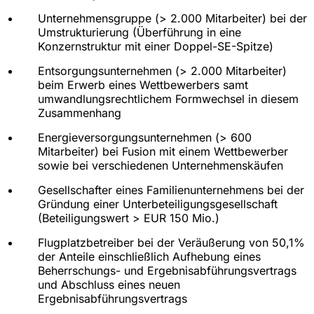
Rechenzentrums
Unternehmensgruppe (> 2.000 Mitarbeiter) bei der
Internationale Wirtschaftskanzlei beim Abschluss
Umstrukturierung (Überführung in eine
eines Mietvertrags über Büroräumlichkeiten in
Konzernstruktur mit einer Doppel-SE-Spitze)
München
Entsorgungsunternehmen (> 2.000 Mitarbeiter)
Immobilieninvestor beim Abschluss von
beim Erwerb eines Wettbewerbers samt
Kooperationsverträgen zur Errichtung eines
umwandlungsrechtlichem Formwechsel in diesem
Solarparks in unmittelbarer Nähe zu einer
Zusammenhang
Bundesautobahn
Energieversorgungsunternehmen (> 600
Immobilieninvestor beim Kauf und Verkauf
Mitarbeiter) bei Fusion mit einem Wettbewerber
diverser Mehrparteienhäuser/Wohnblocks
sowie bei verschiedenen Unternehmenskäufen
Projektentwickler bei Sanierung und Aufstockung
Gesellschafter eines Familienunternehmens bei der
eines Wohnparks in Berlin sowie Verkauf des
Gründung einer Unterbeteiligungsgesellschaft
Objekts
(Beteiligungswert > EUR 150 Mio.)
Eigentümer eines Nordsee-Inselhotels (****-
Flugplatzbetreiber bei der Veräußerung von 50,1%
Superior) im Zusammenhang mit der Verpachtung
der Anteile einschließlich Aufhebung eines
an einen Hotelbetreiber
Beherrschungs- und Ergebnisabführungsvertrags
und Abschluss eines neuen
Emodrom bei Errichtung und Vermietung des
Ergebnisabführungsvertrags
Porsche Experience Centers an der