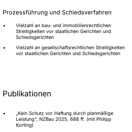
Rennsportstrecke Hockenheimring
Prozessführung und Schiedsverfahren
Projektentwickler bei der Errichtung eines
Logistikzentrums sowie der Vermietung an Lidl
Vielzahl an bau- und immobilienrechtlichen
Projektentwickler im Zusammenhang mit
Streitigkeiten vor staatlichen Gerichten und
Errichtung und Vermietung eines Hotels, eines
Schiedsgerichten
Seniorendomizils und eines Gesundheitszentrums
auf ehemaligem US-Militärgelände
Vielzahl an gesellschaftsrechtlichen Streitigkeiten
vor staatlichen Gerichten und Schiedsgerichten
Immobilieninvestor bei der Renovierung einer
historischen Hotelimmobilie und der Strukturierung
des wiedereröffneten Hotelbetriebs
Projektentwickler im Zusammenhang mit
Errichtung und Vermietung eines Wohnareals auf
ehemaligem Kasernengelände
Publikationen
Betreiber von Golfplätzen bei
immobilienrechtlichen Fragestellungen
„Kein Schutz vor Haftung durch planmäßige
Automobilhersteller bei Konzipierung und
Leistung“, NZBau 2025, 688 ff. (mit Philipp
Durchführung von Mitarbeiterschulungen im Bau-
Korting)
und Architektenrecht