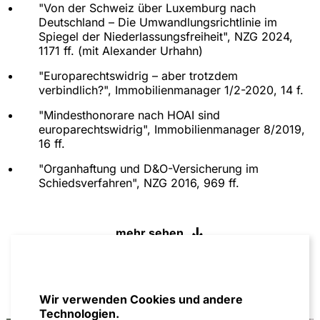
"Von der Schweiz über Luxemburg nach
Deutschland – Die Umwandlungsrichtlinie im
Spiegel der Niederlassungsfreiheit", NZG 2024,
1171 ff. (mit Alexander Urhahn)
"Europarechtswidrig – aber trotzdem
verbindlich?", Immobilienmanager 1/2-2020, 14 f.
"Mindesthonorare nach HOAI sind
europarechtswidrig", Immobilienmanager 8/2019,
16 ff.
"Organhaftung und D&O-Versicherung im
Schiedsverfahren", NZG 2016, 969 ff.
"Handelsrecht", 1. Auflage 2015 bis 3. Auflage
2018 (mit Georg Bitter)
mehr sehen
"Der GmbH-Vertrag", 4. Auflage 2014 (mit Jochem
Reichert)
"Quo vadis, SPE - Auf dem Weg zu einer
Wir verwenden Cookies und andere
europäischen Gesellschaft nationalen Rechts?",
Technologien.
GmbHR 2012, 682 ff. (mit Jonas Stadtmüller)