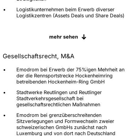
Logistikunternehmen beim Erwerb diverser
Logistikzentren (Assets Deals und Share Deals)
Emodrom bei Errichtung und Vermietung der
Porsche Pre-Delivery Inspection an der
mehr sehen
Rennsportstrecke Hockenheimring
Projektentwickler bei Errichtung von
Gesellschaftsrecht, M&A
Logistikzentren in Dortmund, Bönen,
Wevelinghoven und Worms sowie bei Verkauf an
institutionelle Investoren (zum Teil als Forward
Emodrom bei Erwerb der 75%igen Mehrheit an
Deals) mit anschließender Rückanmietung
der die Rennsportstrecke Hockenheimring
betreibenden Hockenheim-Ring GmbH
Immobilieninvestoren bei der Vermietung von
Einkaufszentren an Kaufland, Penny, Woolworth,
Stadtwerke Reutlingen und Reutlinger
Medimax, HIT u.A.
Stadtverkehrsgesellschaft bei
gesellschaftsrechtlichen Maßnahmen
Immobilieninvestor bei Errichtung von Tankstellen
und Vermietung an ENI/Agip
Emodrom bei grenzüberschreitenden
Sitzverlegungen und Formwechseln zweier
Immobilieninvestor beim Abschluss von
schweizerischen GmbHs zunächst nach
Kooperationsverträgen zur Errichtung eines
Luxemburg und von dort nach Deutschland