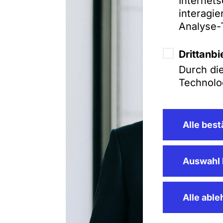
Internets
interagi
Analyse-
Drittanbi
Durch di
Technolog
Alle best
Auswahl 
Alle abl