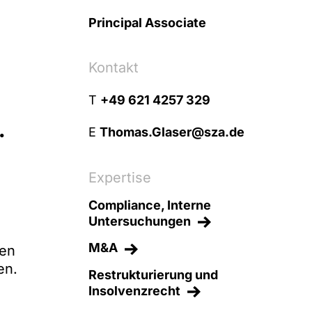
Principal Associate
Kontakt
T
+49 621 4257 329
.
E
Thomas.Glaser@sza.de
Expertise
Compliance, Interne
Untersuchungen
M&A
ken
en.
Restrukturierung und
Insolvenzrecht