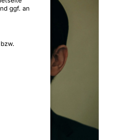
netseite
nd ggf. an
 bzw.