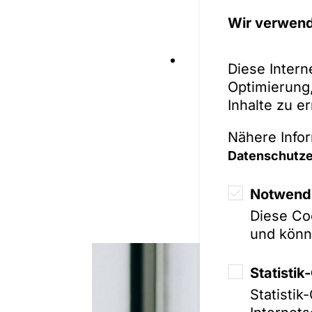
Practice Guide 
Wir verwend
Stefan Mendelin
Beck´sche Online
Diese Intern
der Formulare 2
Optimierung,
Offenlegung von
Inhalte zu e
Datenschutzrech
und 2.26 Datensc
Nähere Infor
Kundendaten).
Datenschutze
Notwendi
Diese Coo
und könn
Statisti
Statisti