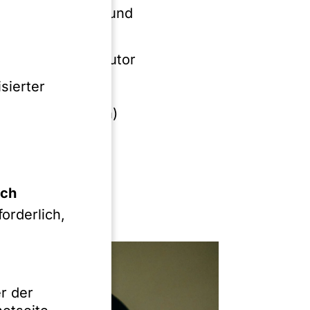
, Dr. Heino Rück und
en 2022; darin Autor
Asset Deal, 2.24
sierter
nce), 2.25
hier: Kundendaten)
t-Deal (hier:
ich
orderlich,
r der