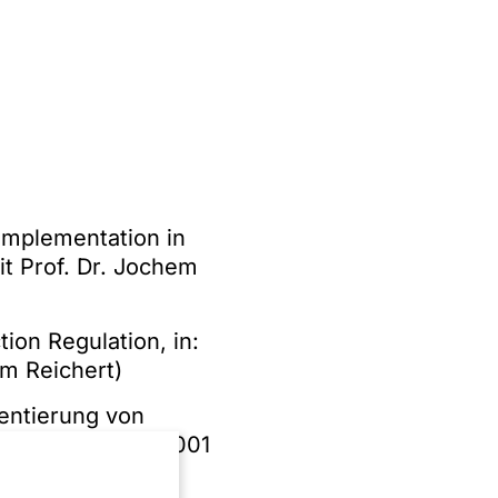
 implementation in
t Prof. Dr. Jochem
ion Regulation, in:
em Reichert)
entierung von
R 2018, 993 - 1001
ambers Global