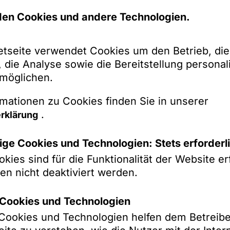
2019 (gemeinsam mit Prof. Dr. Jochem Reichert
en Cookies und andere Technologien.
)
-Formulare IT- und Datenrecht, 11. Ed., Münch
etseite verwendet Cookies um den Betrieb, die
.23.1 Übertragung von Kundendaten bei einem 
 die Analyse sowie die Bereitstellung personali
 Kundendaten bei einem Share Deal (Due Dilige
rmöglichen.
tliche Garantieklausel bei einem Share-Deal (
hutzrechtliche Garantieklausel bei einem Asse
mationen zu Cookies finden Sie in unserer
.
rklärung
ge Cookies und Technologien: Stets erforderl
kies sind für die Funktionalität der Website erf
en nicht deaktiviert werden.
k-Cookies und Technologien
k-Cookies und Technologien helfen dem Betreibe