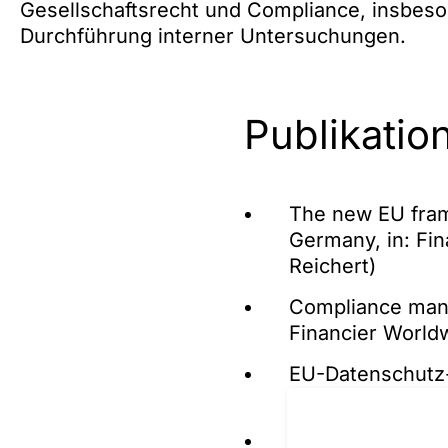
Gesellschaftsrecht und Compliance, insbeso
Durchführung interner Untersuchungen.
Publikatio
The new EU frame
Germany, in: Fi
Reichert)
Compliance manag
Financier World
EU-Datenschutz-
Datenschutz-Ma
Shareholders‘ R