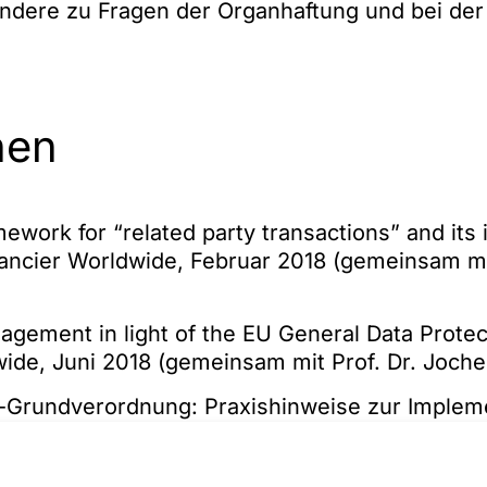
ndere zu Fragen der Organhaftung und bei der
nen
work for “related party transactions” and its
nancier Worldwide, Februar 2018 (gemeinsam mi
ement in light of the EU General Data Protect
wide, Juni 2018 (gemeinsam mit Prof. Dr. Joch
Grundverordnung: Praxishinweise zur Implem
nagement-Systemen in Unternehmen, in: GmbH
ights & Shareholder Activism, Germany, in: Ch