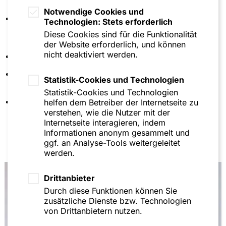
Notwendige Cookies und
Referendariat am Landgericht Mannheim,
Technologien: Stets erforderlich
Wahlstation bei der Deutsch-
Diese Cookies sind für die Funktionalität
Indischen Handelskammer in Chennai
der Website erforderlich, und können
nicht deaktiviert werden.
Universität Mannheim (Dr. iur)
Universität Mannheim (Studium,
Statistik-Cookies und Technologien
Zusatzqualifikation LL.B.)
Statistik-Cookies und Technologien
Sprachen: Deutsch, Englisch
helfen dem Betreiber der Internetseite zu
verstehen, wie die Nutzer mit der
Internetseite interagieren, indem
Informationen anonym gesammelt und
ggf. an Analyse-Tools weitergeleitet
werden.
Drittanbieter
Durch diese Funktionen können Sie
zusätzliche Dienste bzw. Technologien
von Drittanbietern nutzen.