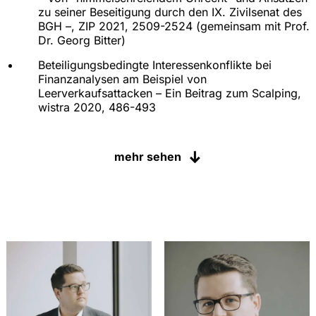
zu seiner Beseitigung durch den IX. Zivilsenat des
BGH –, ZIP 2021, 2509-2524 (gemeinsam mit Prof.
Dr. Georg Bitter)
Beteiligungsbedingte Interessenkonflikte bei
Finanzanalysen am Beispiel von
Leerverkaufsattacken – Ein Beitrag zum Scalping,
wistra 2020, 486-493
Die Anleitung studentischer Rechtsberatungen
nach § 6 Abs. 2 RDG und damit
mehr sehen
zusammenhängende Haftungsrisiken, JURA 2020,
783-790 (gemeinsam mit Julius Späth)
Anmerkung zu BGH, Urteil vom 17.1.2023 – VI ZR
203/22, BKR 2023, 401-408
Anmerkung zu BGH, Urteil vom 21.2.2019 – IX ZR
246/17, WuB 2019, 358-362 (gemeinsam mit Prof.
Dr. Georg Bitter)
How to disclose a conflict of interest under the
Market Abuse Regulation, Oxford Business Law