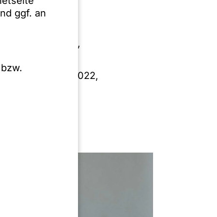
netseite
auf verschiedene
nd ggf. an
s- und
 Rechtliche
r englischen LLP,
 bzw.
ar, 1. Auflage 2022,
 Verfasser)