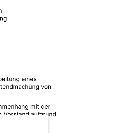
n
ung
beitung eines
eltendmachung von
ammenhang mit der
 Vorstand aufgrund
ktionsbetriebs*