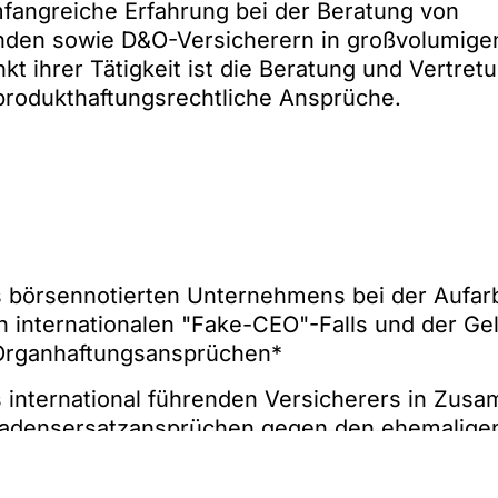
mfangreiche Erfahrung bei der Beratung von
nden sowie D&O-Versicherern in großvolumige
t ihrer Tätigkeit ist die Beratung und Vertret
produkthaftungsrechtliche Ansprüche.
s börsennotierten Unternehmens bei der Aufar
 internationalen "Fake-CEO"-Falls und der G
Organhaftungsansprüchen*
s international führenden Versicherers in Zus
adensersatzansprüchen gegen den ehemaligen
lagenen internationalen Verlagerung des Produ