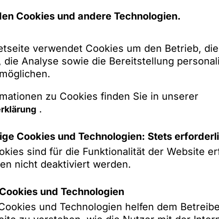
rtretung eines Unternehmens aus der Logistik
 von Organhaftungsansprüchen gegen den eh
en Cookies und andere Technologien.
*
Mandanten bei der Abwehr sowie bei der Gel
etseite verwendet Cookies um den Betrieb, die
ewerblichen Mietrecht
 die Analyse sowie die Bereitstellung personali
rmöglichen.
führenden Wohnmobilherstellers bei der Abweh
Lieferanspruchs
mationen zu Cookies finden Sie in unserer
.
rklärung
s international führenden IT-Konzerns bei der
vertraglichen Ansprüchen eines Zulieferers*
mehr sehen
ge Cookies und Technologien: Stets erforderl
s internationalen Elektronikunternehmens bei 
kies sind für die Funktionalität der Website erf
Produkthaftung aufgrund einer defekten Spiel
en nicht deaktiviert werden.
s führenden Rückversicherers bei der Abwehr 
k-Cookies und Technologien
gescheitertem Vertragsschluss*
nen
k-Cookies und Technologien helfen dem Betreibe
s führenden internationalen Rückversicherers 