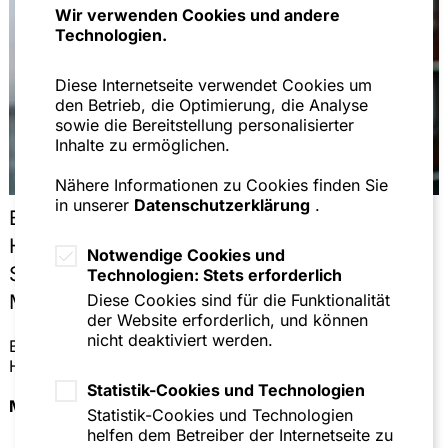
Wir verwenden Cookies und andere
Technologien.
Diese Internetseite verwendet Cookies um
den Betrieb, die Optimierung, die Analyse
sowie die Bereitstellung personalisierter
Inhalte zu ermöglichen.
Nähere Informationen zu Cookies finden Sie
in unserer
Datenschutzerklärung
.
BGH zur Wirksamkeit von freien
Hinauskündigungsklauseln in Leaver-
Notwendige Cookies und
Schemes bei
Technologien: Stets erforderlich
Diese Cookies sind für die Funktionalität
Managementbeteiligungsprogrammen
der Website erforderlich, und können
nicht deaktiviert werden.
BGH präzisiert die Voraussetzungen für wirksame freie
Hinauskündigungsklauseln in Leaver-Schemes.
Statistik-Cookies und Technologien
Mehr lesen
Statistik-Cookies und Technologien
helfen dem Betreiber der Internetseite zu