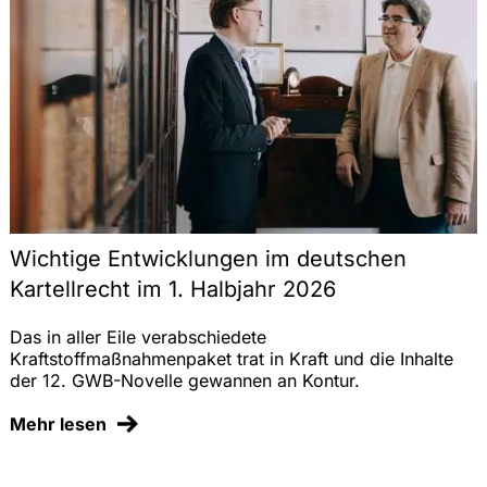
Finanzaufsichtsrecht
Recht der Künstlichen Intelligenz (KI)
Gewerblicher Rechtsschutz
IT-Recht
Datenschutz und Datensicherheit
Wichtige Entwicklungen im deutschen
Compliance, Interne Untersuchungen
Kartellrecht im 1. Halbjahr 2026
Das in aller Eile verabschiedete
Gesellschaftsrecht
Kraftstoffmaßnahmenpaket trat in Kraft und die Inhalte
der 12. GWB-Novelle gewannen an Kontur.
M&A
Mehr lesen
Prozessführung und Schiedsverfahren