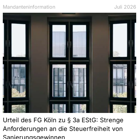
Nachfolge, Vermögen, Stiftungen, Erb-
Mandanteninformation
Juli 2026
und Familienrecht
ESG
Arbeitsrecht
Öffentliches Recht, Regulierung
Commercial
Kapitalmarktrecht
Urteil des FG Köln zu § 3a EStG: Strenge
Anforderungen an die Steuerfreiheit von
Sanierungsgewinnen