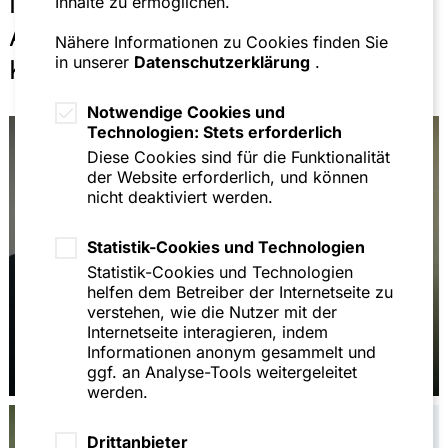
Ihre Ansprechpartnerinnen und
Inhalte zu ermöglichen.
Ansprechpartner im Bereich
Nähere Informationen zu Cookies finden Sie
in unserer
Datenschutzerklärung
.
Kartell- und Wettbewerbsrecht
Notwendige Cookies und
Technologien: Stets erforderlich
Diese Cookies sind für die Funktionalität
der Website erforderlich, und können
nicht deaktiviert werden.
Statistik-Cookies und Technologien
Statistik-Cookies und Technologien
helfen dem Betreiber der Internetseite zu
verstehen, wie die Nutzer mit der
Hans-Joachim
Internetseite interagieren, indem
Hellmann,
Dr. Michael
Informationen anonym gesammelt und
LL.M.
Holzhäuser
ggf. an Analyse-Tools weitergeleitet
werden.
Drittanbieter