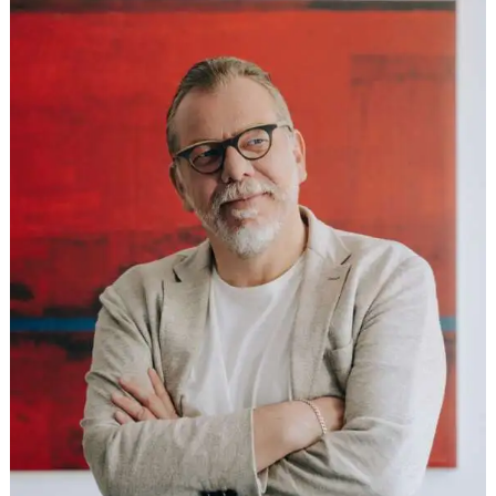
Ben Steinbrück)
Anmerkung zu BGH, Urteil vom 16. Juni 2015 -
Az.: II ZR 384/13, betreffend Zeitpunkt für die
zulässige Aufhebung eines Unternehmensvertrags
mit einer abhängigen GmbH, DB 2015 S. 1771
(gemeinsam mit Sebastian Feige)
„Einstweiliger Rechtsschutz im GmbH-Recht,
insbesondere im Zusammenhang mit
Informations-, Beschlussmängel- und
Anfechtungsstreitigkeiten sowie Streitigkeiten über
die Gesellschafterliste", ZIP 2015, S. 1 (gemeinsam
mit Dr. Matthias Alles)
Anmerkung zu BGH, Urteil vom 7. Oktober 2014 -
Az.: II ZR 381/13, betreffend Anspruch auf
Sicherheitsleistung bei Beendigung eines
Beherrschungs- und Ergebnisabführungsvertrages,
DB 2014, S. 2950 ff. (gemeinsam mit Dr. Ben
Steinbrück)
Anmerkung zu BGH, Urteil vom 13. Mai 2014, Az.: