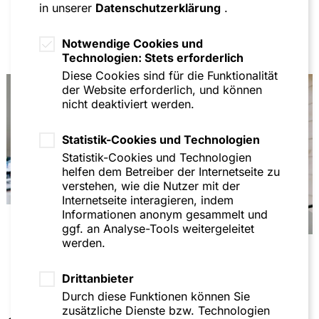
in unserer
Datenschutzerklärung
.
Ben Steinbrück und Marcel Vollmerhausen)
„Der Rang kapitalmarktrechtlicher
Notwendige Cookies und
Schadensersatzansprüche in der Insolvenz“, ZIP
Technologien: Stets erforderlich
2024, S. 717 ff. (gemeinsam mit Alexander Rickelt)
Diese Cookies sind für die Funktionalität
„Prozessuale Geltendmachung von
der Website erforderlich, und können
Beschlussmängeln nach MoPeG“, ZPG 2024, S. 41
nicht deaktiviert werden.
ff. (gemeinsam mit Alexander Rickelt)
Statistik-Cookies und Technologien
„Beschlussverfahren und Beschlussmängelrecht
nach dem MoPeG", ZPG 2023, S. 441 ff.
Statistik-Cookies und Technologien
(gemeinsam mit Alexander Rickelt)
helfen dem Betreiber der Internetseite zu
verstehen, wie die Nutzer mit der
„Gesellschaftsvertraglicher Gestaltungsbedarf
Internetseite interagieren, indem
aufgrund des neuen
Informationen anonym gesammelt und
personengesellschaftsrechtlichen
ggf. an Analyse-Tools weitergeleitet
Beschlussmängelrechts“, ZIP 2023, S. 2441 ff.
werden.
„Personengesellschaftsvertraglicher
Gestaltungsbedarf aufgrund des MoPeG“ ZIP
Drittanbieter
2023, S. 2225 ff.
Durch diese Funktionen können Sie
zusätzliche Dienste bzw. Technologien
„Die präsenzlose Beschlussfassung in der GmbH –