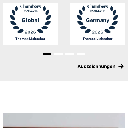
der Praxis des Aufsichtsrats“ Audit Committee
Quaterly IV/2018, S. 40 ff.
„Der Gesetzentwurf zur Einführung einer
Musterfeststellungsklage“, ZIP 2018, S. 1321 ff.
(gemeinsam mit Dr. Michaela Balke und Dr. Ben
Steinbrück)
„Gesellschafterhaftung bei Umwandlung einer
GmbH in eine GbR; Rechtsscheinhaftung aufgrund
fehlerhafter Registereintragung?" ZGR 2017, S. 389
Gehe zu Slide 1
Gehe zu Slide 2
Gehe zu Slide 3
Gehe zu Slide 4
ff.
Auszeichnungen
„Die Einberufung der Gesellschafterversammlung
durch zu Unrecht im Handelsregister eingetragene
Geschäftsführer"; zugleich Anmerkung zu BGH,
Urteil vom 8. Nov. 2016 – Az.: II ZR 304/15 und
vom 25. Okt. 2016 – Az.: II ZR 230/15; GmbHR
2017, S. 497 ff. (gemeinsam mit Dr. Ben
Steinbrück)
„Die Präklusion verspäteter Erweiterungsanträge
im Kapitalanleger-Musterverfahren nach § 15
KapMuG", ZIP 2016, S. 893 ff. (gemeinsam mit Dr.