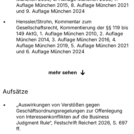
Auflage München 2015, 8. Auflage München 2021
und 9. Auflage München 2024
Henssler/Strohn, Kommentar zum
Gesellschaftsrecht, Kommentierung der §§ 119 bis
149 AktG, 1. Auflage München 2010, 2. Auflage
München 2014, 3. Auflage München 2016, 4.
Auflage München 2019, 5. Auflage München 2021
und 6. Auflage München 2024
Semler/Volhardt/Reichert, Arbeitshandbuch für die
Hauptversammlung, Erläuterung der §§ 33 bis 35,
mehr sehen
49 (Squeeze Out-Unternehmensverträge,
Eingliederung, Besonderheiten der
Hauptversammlung der SE), 3. Auflage München
Aufsätze
2011, 4. Auflage München 2018, 5. Auflage
München 2021 und 6. Auflage München 2024
„Auswirkungen von Verstößen gegen
Schäfer (Hrsg.), Das neue
Geschäftsordnungsregelungen zur Offenlegung
Personengesellschaftsrecht, Bearbeitung des § 5
von Interessenkonflikten auf die Business
(Beschlussfassung und Beschlussmängelrecht bei
Judgment Rule“, Festschrift Reichert 2026, S. 697
der GbR und in Personenhandelsgesellschaften)
ff.
(gemeinsam mit Prof. Dr. Barbara Grunewald),