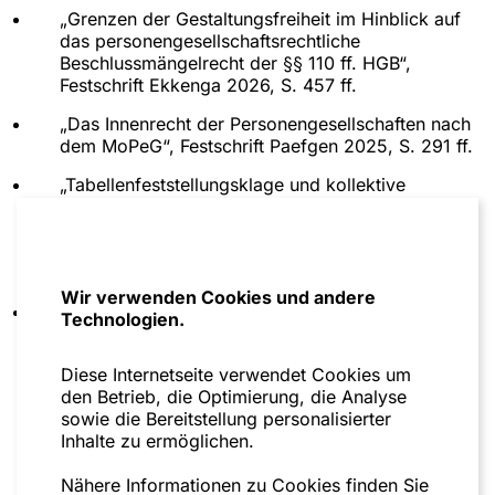
„Grenzen der Gestaltungsfreiheit im Hinblick auf
München 2022
das personengesellschaftsrechtliche
Happ, Aktienrecht: Handbuch – Mustertexte –
Beschlussmängelrecht der §§ 110 ff. HGB“,
Kommentar Band II, Bearbeitung des Abschnitts
Festschrift Ekkenga 2026, S. 457 ff.
„Unternehmensverträge“, 4. Auflage Köln 2012 und
„Das Innenrecht der Personengesellschaften nach
5. Auflage Köln 2020
dem MoPeG“, Festschrift Paefgen 2025, S. 291 ff.
Beck’sches Handbuch der AG, Bearbeitung der §§
„Tabellenfeststellungsklage und kollektive
6 und 14 (Vorstand und Aktienkonzern), 1. Auflage
Rechtsschutzverfahren – insbesondere fehlende
München 2005, 2. Auflage München 2008 und 3.
‚KapMuG-Fähigkeit‘ von
Auflage München 2018
Tabellenfeststellungsklagen“, ZIP 2025, S. 864 ff.
GmbH-Konzernrecht, München 2006
(gemeinsam mit Alexander Rickelt)
Wir verwenden Cookies und andere
Konzernbildungskontrolle; Rechtsformspezifische
„Keine actio pro socio gegen
Technologien.
und rechtsformunabhängige Aspekte der
Fremdgeschäftsführer in zweigliedriger GmbH;
Problematik eines konzernrechtlichen
Anmerkung zur BGH-Entscheidung vom 5.
Diese Internetseite verwendet Cookies um
Präventivschutzes im Rahmen des
November 2024 – Az.: II ZR 85/23“, LMK 2025,
den Betrieb, die Optimierung, die Analyse
Konzernierungsprozesses, Berlin 1995
805018. (gemeinsam mit Gjorgji Naumoski)
sowie die Bereitstellung personalisierter
Inhalte zu ermöglichen.
„Der Regierungsentwurf zur Reform des
Kapitalanleger-Musterverfahrensgesetzes
mehr sehen
Nähere Informationen zu Cookies finden Sie
(KapMuG)“, WM 2024, S. 1058 ff. (gemeinsam mit