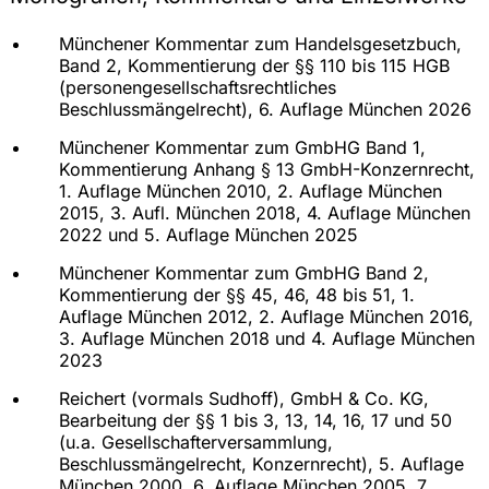
Unabhängigkeit des Mannheimer Morgens
Beratung der MVV Energie AG im Rahmen von
Münchener Kommentar zum Handelsgesetzbuch,
diversen Akquisitionen, u.a. von
Band 2, Kommentierung der §§ 110 bis 115 HGB
Stadtwerksbeteiligungen
(personengesellschaftsrechtliches
Beschlussmängelrecht), 6. Auflage München 2026
Beratung der MVV Energie AG im Rahmen der
Veräußerung ihrer Beteiligung an der
Münchener Kommentar zum GmbHG Band 1,
Gasversorgung Süddeutschland GmbH in
Kommentierung Anhang § 13 GmbH-Konzernrecht,
gesellschafts- und energierechtlicher Hinsicht
1. Auflage München 2010, 2. Auflage München
2015, 3. Aufl. München 2018, 4. Auflage München
Betreuung der BASF-Hotline im Rahmen des BASF-
2022 und 5. Auflage München 2025
Compliance-Programms
Münchener Kommentar zum GmbHG Band 2,
Betreuung der Hauptversammlungen diverser
Kommentierung der §§ 45, 46, 48 bis 51, 1.
Aktiengesellschaften
Auflage München 2012, 2. Auflage München 2016,
3. Auflage München 2018 und 4. Auflage München
2023
Reichert (vormals Sudhoff), GmbH & Co. KG,
Bearbeitung der §§ 1 bis 3, 13, 14, 16, 17 und 50
(u.a. Gesellschafterversammlung,
Beschlussmängelrecht, Konzernrecht), 5. Auflage
München 2000, 6. Auflage München 2005, 7.