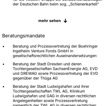
der Deutschen Bahn beim sog. „Schienenkartell“
Prozessvertretung der Omnicom-Gruppe
mehr sehen
Prozessvertretung der GLOBUS-Gruppe in
diversen rechtlichen Auseinandersetzungen
Prozessvertretung der Axel Springer AG in
Beratungsmandate
diversen gesellschaftsrechtlichen
Auseinandersetzungen
Beratung und Prozessvertretung der Boehringer
Ingelheim Venture Fonds GmbH in
Prozessvertretung der Daimler AG in einer Vielzahl
gesellschaftsrechtlichen Auseinandersetzungen
von Schiedsverfahren und rechtlichen
Auseinandersetzungen vor den ordentlichen
Beratung der Stadt Dresden und deren
Gerichten, u.a. in gesellschaftsrechtlichen
Tochtergesellschaften SachsenEnergie AG, EVD
Auseinandersetzungen die Dornier GmbH
und DREWAG sowie Prozessvertretung der EVD
betreffend und mit den D&O-Versicherern der
gegenüber der Thüga AG
Daimler-Gruppe
Beratung der Stadt Ludwigshafen und ihrer
Prozessvertretung der MLP AG im Zusammenhang
Tochtergesellschaften TWL AG, Klinikum
mit Schadensersatzklagen von Anlegern wegen
Ludwigshafen und GAG in diversen rechtlichen
behaupteter Verletzung von kapitalmarktrechtlicher
Angelegenheiten sowie Prozessvertretung
Informationspflichten sowie in dem
namentlich der TWL AG in diversen rechtlichen