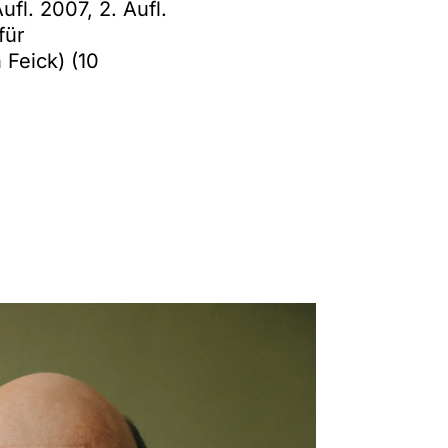
l. 2007, 2. Aufl.
für
Feick) (10
eutschland-Schweiz),
14; 5. Aufl. 2018
fl. 2005, 2. Aufl.
einsam mit Julian
Pflichtteilsrechts",
, S. 382-383
-Abkommen
 550-551