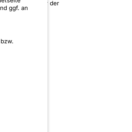
netseite
lschafter einiger der
nd ggf. an
räge,
n verteiltes
 bzw.
gemeinnütziger
Deutschland,
, Depotverträgen,
Erlaubnis nach § 32