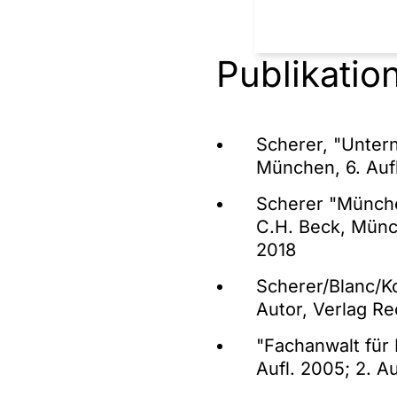
Beratung beim V
Gamble (EUR 6,4
Publikatio
Beratung beim K
Beratung beim Ka
Advice on art an
Scherer, "Unter
München, 6. Auf
Scherer "Münche
C.H. Beck, Münche
2018
Scherer/Blanc/
Autor, Verlag Rec
"Fachanwalt für 
Aufl. 2005; 2. A