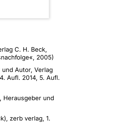
la AG an Procter &
igungen (z.B.
rlag C. H. Beck,
snachfolge«, 2005)
und Autor, Verlag
. Aufl. 2014, 5. Aufl.
, Herausgeber und
), zerb verlag, 1.