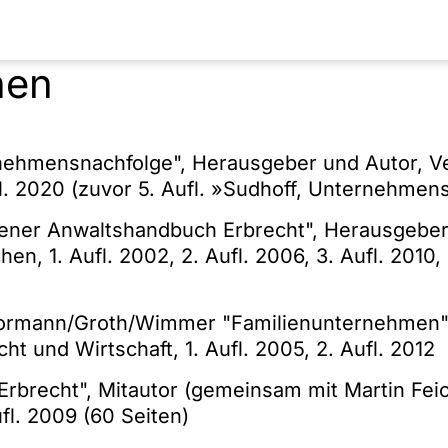
erkauf von Unternehmen (z.B. Verkauf der Wel
 Mrd.))
nen
auf von Unternehmen und Unternehmensbeteil
uf einer Beteiligung an der Vapiano SE)
d cultural property law
nehmensnachfolge", Herausgeber und Autor, Ve
l. 2020 (zuvor 5. Aufl. »Sudhoff, Unternehmen
ner Anwaltshandbuch Erbrecht", Herausgeber 
n, 1. Aufl. 2002, 2. Aufl. 2006, 3. Aufl. 2010, 4
Kormann/Groth/Wimmer "Familienunternehmen"
ht und Wirtschaft, 1. Aufl. 2005, 2. Aufl. 2012
Erbrecht", Mitautor (gemeinsam mit Martin Feick
ufl. 2009 (60 Seiten)