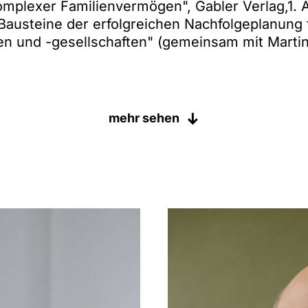
lexer Familienvermögen", Gabler Verlag,1. Auf
Bausteine der erfolgreichen Nachfolgeplanung 
n und -gesellschaften" (gemeinsam mit Martin 
eber Deutschland-Schweiz" (Handelskammer D
. 2003; 2. Aufl. 2006; 3. Aufl. 2009, 4. Aufl. 20
mehr sehen
Vermögensverwaltung", Autor, zerb verlag, 1. Au
)
tungskonstruktionen“, NZG 2021, 1425 ff. (gem
che Familienstiftungen im Lichte des deutschen 
nsam mit Frau Dr. Iris Janina Bregulla-Weber)
ichte – USA: Zustimmungsgesetz zum FATCA
 ZEV 2013 (gemeinsam mit Judith Ulshöfer), S.