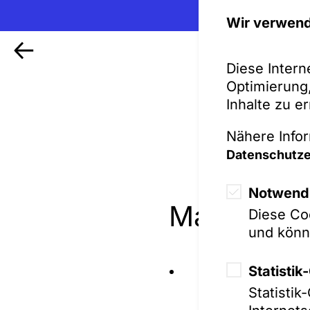
Wir verwend
Diese Intern
Optimierung,
Inhalte zu e
Nähere Infor
Datenschutze
Notwendi
Mandate
Diese Coo
und könn
Statisti
Beratung bei me
Familienuntern
Statisti