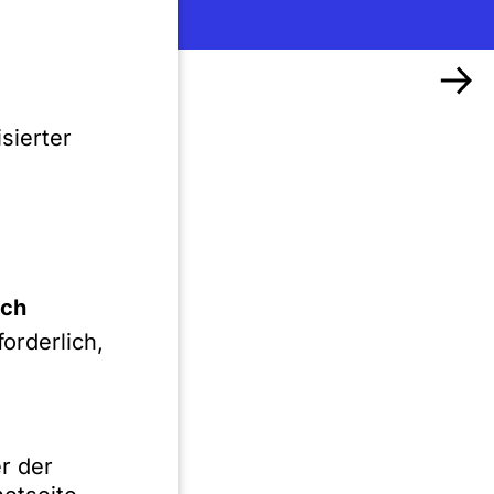
sierter
ich
orderlich,
deutschen
r der