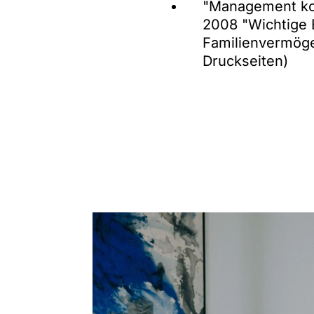
"Management komp
2008 "Wichtige 
Familienvermöge
Druckseiten)
"Erbschaftsratg
Co-Autor, 1. Aufl
"Ratschläge zur 
2006 (62 Seiten
"Waghalsige Stif
Schwalm)
"Liechtensteinis
NJW 2016 (gemei
"ZEV-Länderber
verabschiedet",