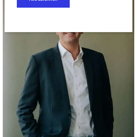
Zulassungsbezogene Warndienstaufrufe im
Pflanzenschutzrecht, StoffR 2016, 23-26
Die Tierversuchs- und Vermarktungsverbote der
EU-Kosmetikrechts vor dem Gerichtshof der
Europäischen Union, StoffR 2015, 94-102
Luxemburg locuta: Gericht beanstandet
Verwaltungsentgelt der ECHA, StoffR 2015, 35-37
Regulierte Selbstregulierung nach der
Verpackungsverordnung, AbfallR 2015, 10-14
Regulation of „Substances in Substances“ under
REACH, StoffR 2013, 236-244
Recyclingaktivitäten auf der Schnittstelle von
Abfallrecht und REACH, AbfallR 2013, 265-275
Informationsfreiheit versus Betriebs- und
Geschäftsgeheimnisse, NVwZ 2013, 337-340
(zusammen mit Dr. J. Fluck)
Solvency II bei Einrichtungen der betrieblichen