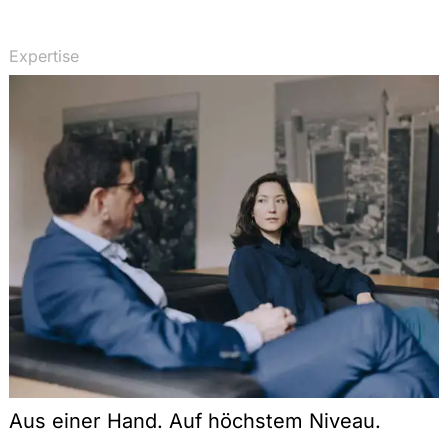
Registration under REACH: The Scope of the
Completeness Check and the Legal Consequences
Expertise
of an ex post identified Incompleteness, StoffR
2010, 58-64
Keine Geltung von REACH für Pflanzen und
landwirtschaftliche Erzeugnisse, StoffR 2009, 254-
256
Kooperative Produktverantwortung nach der
novellierten Verpackungsverordnung, AbfallR
2008, 191-197
Tierversuchs- und Vermarktungsverbote nach der
Kosmetikrichtlinie – Auslegungsprobleme und das
Verhältnis zu REACH, StoffR 2007, 215-225
REACH – das neue europäische Chemikalienrecht,
DVBl. 2007, 853-863
Der Import von Pflanzenschutzmitteln nach der
Aus einer Hand. Auf höchstem Niveau.
Novelle des Pflanzenschutzgesetzes, StoffR 2006,
248-255