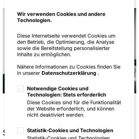
REACH-VO, 2005, S. 120
Wir verwenden Cookies und andere
„Stand von Wissenschaft und Technik“ im
Technologien.
Pflanzenschutzrecht – Deutsche und europäische
Aspekte im Zulassungsverfahren für
Pflanzenschutzmittel, 2004, S. 130
Diese Internetseite verwendet Cookies um
den Betrieb, die Optimierung, die Analyse
Die Zweit- und Parallelanmeldung im
sowie die Bereitstellung personalisierter
Chemikalienrecht: gesetzliche Regelungen,
Inhalte zu ermöglichen.
verfassungsrechtliche Zulässigkeit,
europarechtliche Implikationen, 2002, S. 87
Nähere Informationen zu Cookies finden Sie
in unserer
Datenschutzerklärung
.
Strategien im Kreislaufwirtschafts- und Abfallrecht
unter besonderer Berücksichtigung der
Produktverantwortung der Wirtschaft - dargestellt
Notwendige Cookies und
an den Rechtsordnungen der Bundesrepublik
Technologien: Stets erforderlich
Deutschland, der Europäischen Gemeinschaft und
Diese Cookies sind für die Funktionalität
des Auslandes, Habilitationsschrift, 2001, S. 808
der Website erforderlich, und können
nicht deaktiviert werden.
Arbeitsmappe Bauleitplanung, 9. Aufl., 1998, S.
166 mit Begleitdiskette (zusammen mit Prof. Dr.-
Ing. K. Fischer, Prof. Dr.-Ing. H. Strack, Dr.-Ing. R.
Statistik-Cookies und Technologien
Sonstiges
H. Beckmann)
Statistik-Cookies und Technologien