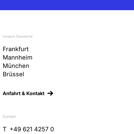
RIW 2003, 347-352
Verstößt die deutsche Altfahrzeug-Verordnung
gegen Europäisches Gemeinschaftsrecht? Ein
Lehrstück zur Bindungswirkung von EG-
Umweltschutzrichtlinien, NVwZ 2003, 321-323
Unsere Standorte
Öffentliche Vermeidung und Sanierung von
Umweltschäden statt privatrechtlicher
Frankfurt
Umwelthaftung? Neue Tendenzen in der
Mannheim
europäischen Umweltpolitik, RIW 2002, 814-822
(zusammen mit Dr. J. Fluck)
München
Brüssel
Anmerkung zum Urteil des BVerfG, BayVBl. 2002,
459 ff. (Atomkonsens), BayVBl. 2002, 463-465
Polizeiliche Videoüberwachung des öffentlichen
Anfahrt & Kontakt
Raums,
VBlBW 2002, 89-95
Das Zwangspfand für Getränkeverpackungen -
Vereinbarkeit mit Grundgesetz und Europäischem
Kontakt
Gemeinschaftsrecht, BB 2001, 1909-1916
(zusammen mit Prof. Dr. H.-W. Arndt)
T
+49 621 4257 0