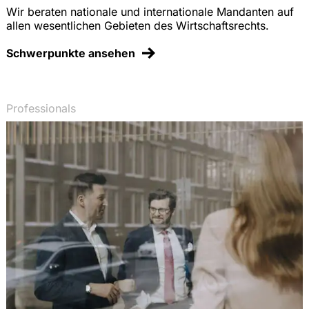
Wir beraten nationale und internationale Mandanten auf
Anmerkung zum Urteil des EuGH, EuZW 2005,
allen wesentlichen Gebieten des Wirtschaftsrechts.
337 (Ausländerklauseln im Profisport), EuZW
2005, 340-341 (zusammen mit Dr. T. Groß)
Schwerpunkte ansehen
Anmerkung zum Urteil des EuGH, EuZW 2005, 81
(Zwangspfand für Getränkeverpackungen), EuZW
2005, 85-86
Professionals
Ablieferungspflicht von Vergütungen für
Aufsichtsratstätigkeiten in kommunalen
Unternehmen? Eine rechtliche Analyse auf der
Schnittstelle von Beamten- und Kommunalrecht,
VBlBW 2004, 324-330 (zusammen mit J.
Grittmann)
Anmerkung zum Urteil des EuGH, EuZW 2004,
530 (Parallelimport von Arzneimitteln im Lichte
des freien Warenverkehrs), EuZW 2004, 531-533
Vergabefremde Zwecke im öffentlichen
Auftragswesen: Zulässigkeit nach Europäischem
Gemeinschaftsrecht, EuZW 2004, 492-496