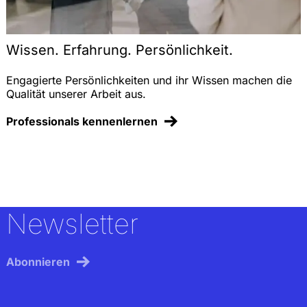
Anmerkung zum Urteil des EuGH, EWS 2004, 232
(unmittelbare Wirkung von EG-Richtlinien im
Dreiecksverhältnis), EWS 2004, 236-238
Wissen. Erfahrung. Persönlichkeit.
(zusammen mit Dr. T. Fetzer)
Die Auswirkungen des Emissionshandels auf den
Engagierte Persönlichkeiten und ihr Wissen machen die
Schienenverkehr und die Erzeugung von
Qualität unserer Arbeit aus.
Bahnstrom, Energiewirtschaftliche Tagesfragen
2004, 184-188 (zusammen mit Prof. Dr. H.-W.
Professionals kennenlernen
Arndt und T. Jung)
Zulässigkeit einer europäischen
Chemikalienagentur mit
Entscheidungsbefugnissen, EurUP 2003, 50-58
(zusammen mit Dr. T. Fetzer)
Newsletter
Early actions beim Klimaschutz: Zur Anerkennung
von Vorleistungen beim Emissionshandel,
Energiewirtschaftliche Tagesfragen 2003, 704-708
(zusammen mit Prof. Dr. H.-W. Arndt)
Abonnieren
Erlaubt das WTO-Vergaberecht die Verfolgung
politischer Ziele im öffentlichen Auftragswesen?,