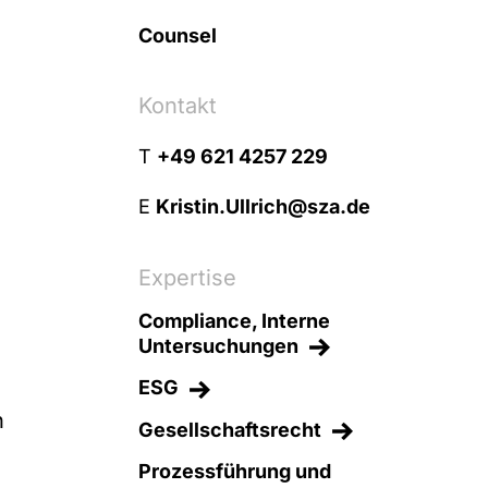
Counsel
Kontakt
T
+49 621 4257 229
E
Kristin.Ullrich@sza.de
Expertise
Compliance, Interne
Untersuchungen
ESG
n
Gesellschaftsrecht
Prozessführung und