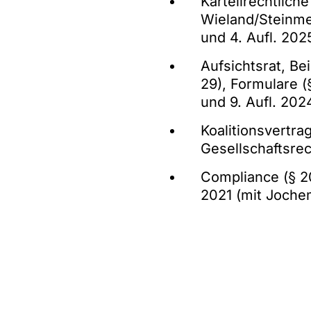
Kartellrechtlich
Wieland/Steinme
und 4. Aufl. 202
Aufsichtsrat, Bei
29), Formulare (
und 9. Aufl. 202
Koalitionsvertra
Gesellschaftsre
Compliance (§ 2
2021 (mit Joche
Außergerichtlic
2014, 1341
Beratungsverträ
Haftung von Aufs