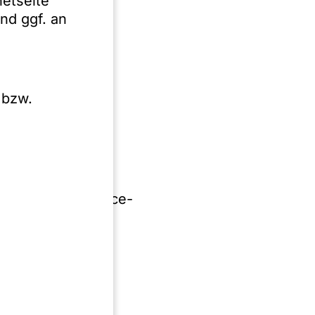
netseite
nd ggf. an
 bzw.
on
nce und Compliance-
Untersuchung und
ungen