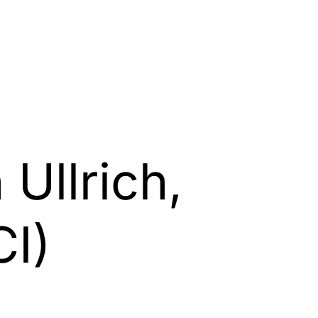
 Ullrich,
CI)