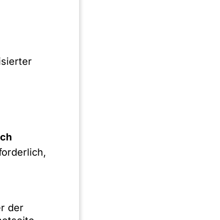
sierter
ich
orderlich,
r der