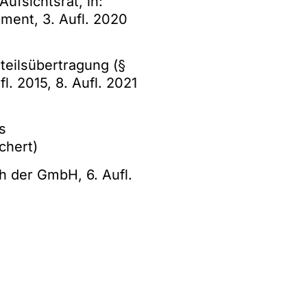
ufsichtsrat, in:
ent, 3. Aufl. 2020
Anteilsübertragung (§
l. 2015, 8. Aufl. 2021
s
chert)
h der GmbH, 6. Aufl.
vilprozess, in NJW
2, 1153
tschrift für U. H.