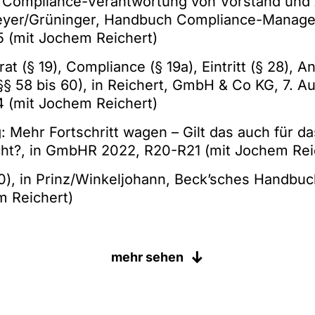
e Compliance-Verantwortung von Vorstand und A
yer/Grüninger, Handbuch Compliance-Managem
5 (mit Jochem Reichert)
rat (§ 19), Compliance (§ 19a), Eintritt (§ 28), 
§§ 58 bis 60), in Reichert, GmbH & Co KG, 7. Auf
4 (mit Jochem Reichert)
g: Mehr Fortschritt wagen – Gilt das auch für da
cht?, in GmbHR 2022, R20-R21 (mit Jochem Rei
0), in Prinz/Winkeljohann, Beck’sches Handbuc
m Reichert)
he Kontakte zwischen Anwalt und Zeugen im Zi
mehr sehen
ge mit Aufsichtsratsmitgliedern, in GmbHR 201
ichtsrat und Vorstand nach dem VorstAG, in Fes