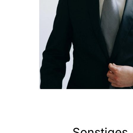
Der Drittauskunf
restriktive Aus
Automatisch gen
Kommentar zu BG
2016, S. 236–23
»Markenschutz 
10, Baden-Bade
Sonstiges