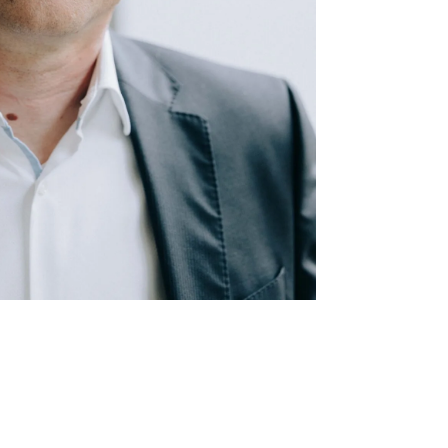
doyer für eine
pel)
Werbung? Zugleich
ion und Recht (K&R)
ernehmensrecht, Bd.