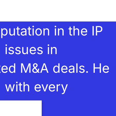
utation in the IP
 issues in
ated M&A deals. He
d with every