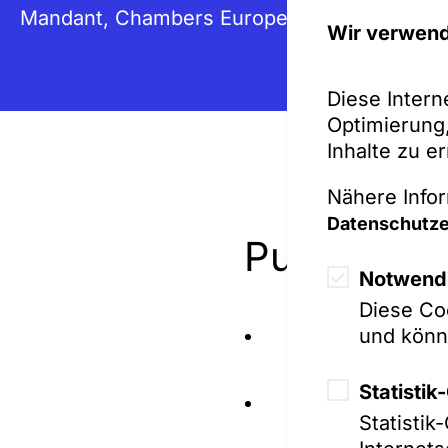
Mandant, Chambers Europe
Wir verwend
Diese Intern
Optimierung,
Inhalte zu e
Nähere Infor
Datenschutze
Publikatio
Notwendi
Diese Coo
und könn
Legal 500: Trad
Trademark Disp
Statisti
Chambers Global
Statisti
„
Germany – Law 