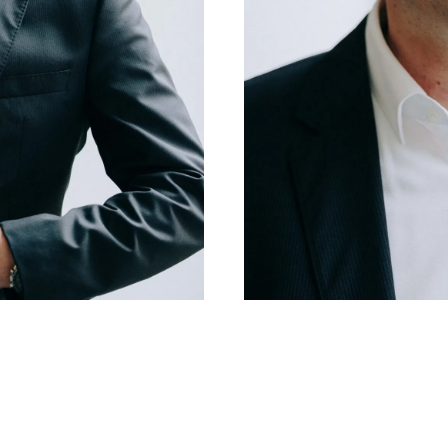
tsanspruch nach § 19 Abs. 2 MarkenG – Ein Plä
legung, MarkenR 2016, S. 345–352 (mit Simon A
erierte Bestätigungs-E-Mails als unerlaubte 
H, 15.12.2015 – VI ZR 134/15 […], Kommunikat
9 (mit Simon Apel)
und UWG«, in: Mannheimer Schriften zum Unt
n 2009