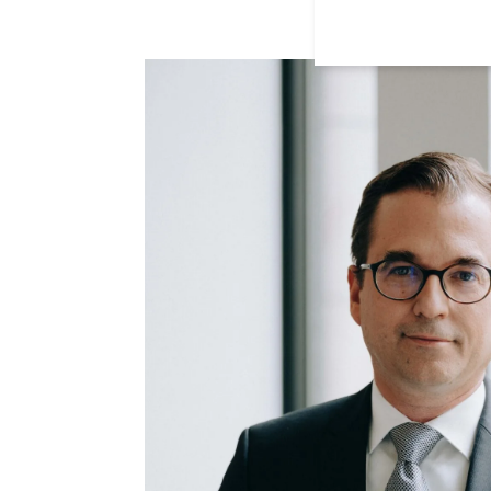
Geschäftsgeheim
Chambers Global
Practice“ und 
Nägele, Anke Ho
Chambers Global
Practice“ (geme
Chambers Global
Practice“ (geme
Chambers Global
Practice“ (geme
Chambers Global
Practice“ (geme
Chambers Global
Thomas Nägele, 