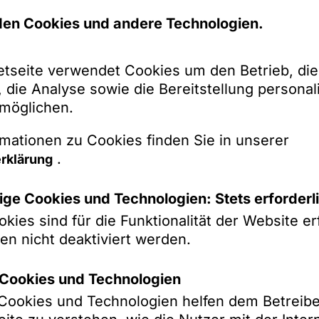
en Cookies und andere Technologien.
etseite verwendet Cookies um den Betrieb, die
 die Analyse sowie die Bereitstellung personali
rmöglichen.
mationen zu Cookies finden Sie in unserer
.
rklärung
nen
ge Cookies und Technologien: Stets erforderl
kies sind für die Funktionalität der Website erf
en nicht deaktiviert werden.
emark Disputes Comparative Guide (2026), Kapi
utes
“ (gemeinsam mit
Thomas Nägele
,
Anke H
k-Cookies und Technologien
 Practice Guide „Trade Marks & Copyright“ (202
k-Cookies und Technologien helfen dem Betreibe
and Practice
“ and „Germany – Trends and