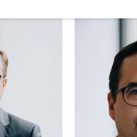
nisgesetz, 1. Auflage 2022
 Practice Guide „Trade Marks“ (2022), Kapitel
„Germany – Trends and Developments” (gemein
fmann, Serpil Dilbaz)
 Practice Guide „Trade Marks“ (2021), Kapitel
insam mit Thomas Nägele, Anke Hofmann, Alex
 Practice Guide „Trade Marks“ (2020), Kapite
insam mit Thomas Nägele, Anke Hofmann, Alex
 Practice Guide „Trade Marks“ (2019), Kapitel
insam mit Thomas Nägele, Anke Hofmann, Alex
 Practice Guide „Trade Marks“ (2018), Kapitel
insam mit Thomas Nägele, Anke Hofmann, Alex
 Practice Guide "Trade Marks" (2017), S.121 –
Simon Apel, Anke Fuchs)