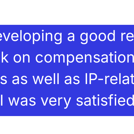
veloping a good rep
rk on compensation
s as well as IP-rel
I was very satisfie
k.