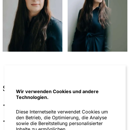
Sonstiges
Wir verwenden Cookies und andere
Technologien.
Beiratsmitglied der International Fiscal Association
(IFA) Rhein/Main/Neckar
Diese Internetseite verwendet Cookies um
den Betrieb, die Optimierung, die Analyse
Stellvertretende Vorsitzende des deutschen
sowie die Bereitstellung personalisierter
Women of IFA Network (WIN) sowie Leitung des
Inhalte zu ermöglichen.