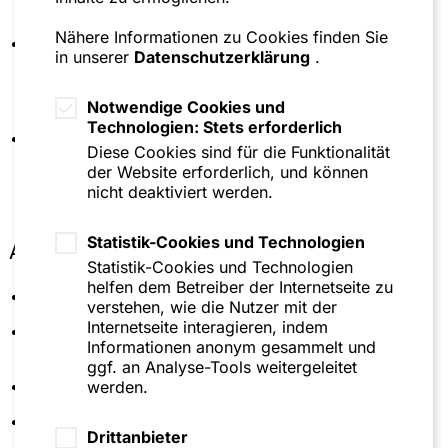
Regionalnetzwerks Rhein/Main/Neckar
Nähere Informationen zu Cookies finden Sie
Programmbeirat für den Minor
in unserer
Datenschutzerklärung
.
Betriebswirtschaftslehre an der Leuphana
Universität Lüneburg zur Qualitätssicherung des
Studienprogramms
Notwendige Cookies und
Technologien: Stets erforderlich
Lehrbeauftragte des Start-Up Port
Diese Cookies sind für die Funktionalität
Gründungscamps in Zusammenarbeit mit der
der Website erforderlich, und können
Leuphana Universität Lüneburg und TU Hamburg-
nicht deaktiviert werden.
Harburg
Statistik-Cookies und Technologien
Ausbildung
Statistik-Cookies und Technologien
helfen dem Betreiber der Internetseite zu
Steuerberaterin, Steuerberaterkammer Hessen
verstehen, wie die Nutzer mit der
Internetseite interagieren, indem
Universität Lüneburg (Diplom Kauffrau Dr. rer.
Informationen anonym gesammelt und
pol.)
ggf. an Analyse-Tools weitergeleitet
Universidad de Salamanca
werden.
Sprachen: Deutsch, Englisch, Spanisch
Drittanbieter