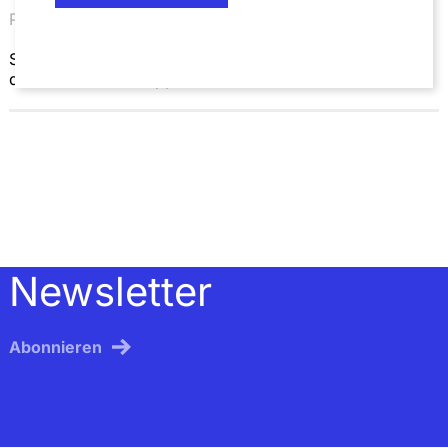
Presse | 03.08.26
SZA Schilling, Zutt & Anschütz berät MKCP beim Erwerb
der Marc Aurel-Gruppe
Newsletter
Abonnieren