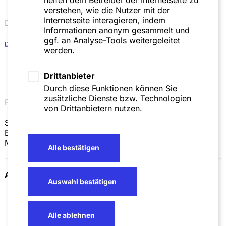
verstehen, wie die Nutzer mit der
Internetseite interagieren, indem
Dateien
Informationen anonym gesammelt und
ggf. an Analyse-Tools weitergeleitet
2023_08_14_SZA_Pressemitteilung_Delisting.pdf
werden.
Drittanbieter
Durch diese Funktionen können Sie
zusätzliche Dienste bzw. Technologien
Presse | 06.08.26
von Drittanbietern nutzen.
SZA Schilling, Zutt & Anschütz berät Mutares beim
Erwerb von zwei Automobilzulieferunternehmen von
Magna
Alle bestätigen
Alle Pressemitteilungen
Auswahl bestätigen
Alle ablehnen