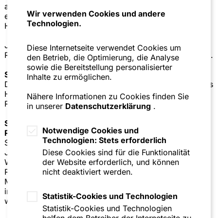
ausstehenden Stammaktien von Diebold Nixdorf
Wir verwenden Cookies und andere
erloschen, was zur Beendigung der Zulassung zum
Technologien.
Handel an der Frankfurter Wertpapierbörse führte.
Jones Day beriet Diebold Nixdorf als internationaler
Diese Internetseite verwendet Cookies um
Rechtsberater in Bezug auf die Schuldenrestrukturierung.
den Betrieb, die Optimierung, die Analyse
sowie die Bereitstellung personalisierter
SZA Schilling, Zutt & Anschütz:
Inhalte zu ermöglichen.
Dr. Martin Gross-Langenhoff, Joachim Nerz, Dr. Matthias
Huhn (alle Kapitalmarktrecht, Frankfurt), Till Kotterer-
Nähere Informationen zu Cookies finden Sie
Rädecke (Kapitalmarktrecht, Mannheim)
in unserer
Datenschutzerklärung
.
SZA Schilling, Zutt & Anschütz
Notwendige Cookies und
Rechtsanwaltsgesellschaft mbH
Technologien: Stets erforderlich
SZA Schilling, Zutt & Anschütz ist seit mehr als einem
Diese Cookies sind für die Funktionalität
Jahrhundert eine der angesehensten deutschen
der Website erforderlich, und können
Wirtschaftssozietäten. Mit ihren Rechtsanwältinnen und
nicht deaktiviert werden.
Rechtsanwälten sowie Büros in Frankfurt, Mannheim,
München und Brüssel berät die Sozietät nationale und
internationale Mandanten zu komplexen
Statistik-Cookies und Technologien
wirtschaftsrechtlichen Fragestellungen.
Statistik-Cookies und Technologien
helfen dem Betreiber der Internetseite zu