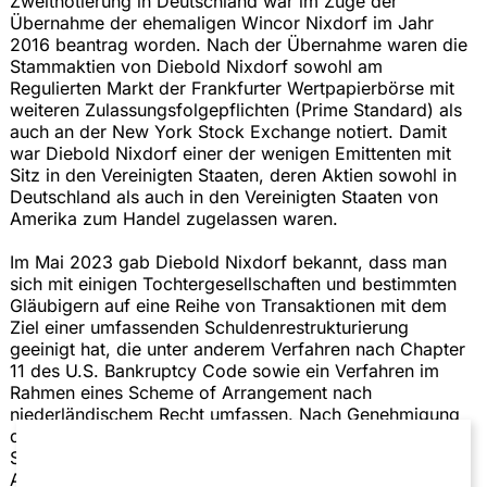
Zweitnotierung in Deutschland war im Zuge der
Übernahme der ehemaligen Wincor Nixdorf im Jahr
2016 beantrag worden. Nach der Übernahme waren die
Stammaktien von Diebold Nixdorf sowohl am
Regulierten Markt der Frankfurter Wertpapierbörse mit
weiteren Zulassungsfolgepflichten (Prime Standard) als
auch an der New York Stock Exchange notiert. Damit
war Diebold Nixdorf einer der wenigen Emittenten mit
Sitz in den Vereinigten Staaten, deren Aktien sowohl in
Deutschland als auch in den Vereinigten Staaten von
Amerika zum Handel zugelassen waren.
Im Mai 2023 gab Diebold Nixdorf bekannt, dass man
sich mit einigen Tochtergesellschaften und bestimmten
Gläubigern auf eine Reihe von Transaktionen mit dem
Ziel einer umfassenden Schuldenrestrukturierung
geeinigt hat, die unter anderem Verfahren nach Chapter
11 des U.S. Bankruptcy Code sowie ein Verfahren im
Rahmen eines Scheme of Arrangement nach
niederländischem Recht umfassen. Nach Genehmigung
durch die zuständigen Gerichte wurde die
Schuldenrestrukturierung zum 11. August 2023 wirksam.
Als Folge der Schuldenrestrukturierung sind sämtliche