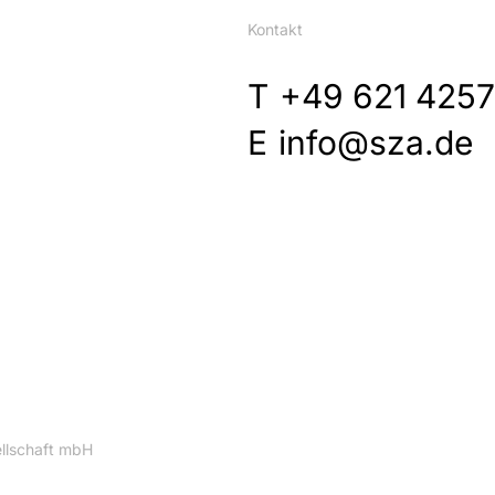
Kontakt
T
+49 621 4257
E
info@sza.de
lschaft mbH