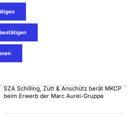
rüssel berät die Sozietät nationale und
ätigen
schaftsrechtlichen Fragestellungen.
bestätigen
g_Engineering_EssilorLuxottica.pdf
ehnen
Presse | 03.08.26
SZA Schilling, Zutt & Anschütz berät MKCP
beim Erwerb der Marc Aurel-Gruppe