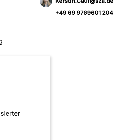
Kerstin.Gauf@sza.de
+49 69 9769601 204
g
it
sierter