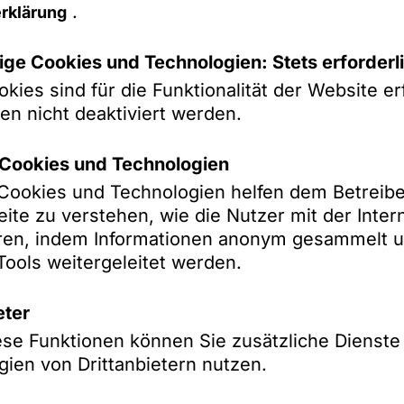
che technologische und wissenschaftliche Kno
.
rklärung
nmedizintechnik in die EssilorLuxottica-Grupp
ologische Innovationsführerschaft im Bereich
ge Cookies und Technologien: Stets erforderl
kies sind für die Funktionalität der Website erf
en nicht deaktiviert werden.
ellschaftsrecht, Frankfurt), Dr. Oliver Schröd
k-Cookies und Technologien
tephanie Birmanns (Kartell- und Wettbewerbsrec
k-Cookies und Technologien helfen dem Betreibe
&A, Frankfurt), Dr. Michael M. Cohen (M&A,
eite zu verstehen, wie die Nutzer mit der Inter
idam (M&A, Gesellschaftsrecht, Frankfurt),
eren, indem Informationen anonym gesammelt u
cht, Frankfurt)
Tools weitergeleitet werden.
eter
echtsanwaltsgesellschaft mbH
ese Funktionen können Sie zusätzliche Dienste
ien von Drittanbietern nutzen.
r als einem Jahrhundert eine der angesehenste
 Rechtsanwältinnen und Rechtsanwälten sowie