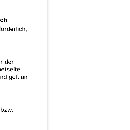
w-
e
ich
orderlich,
er
ht,
r der
netseite
nd ggf. an
 bzw.
n