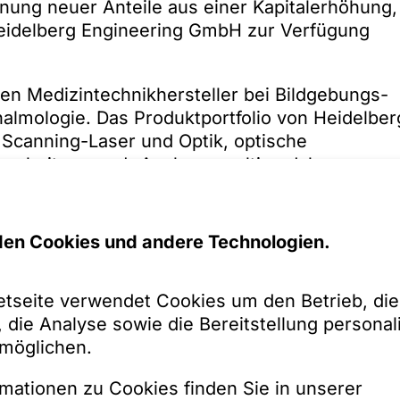
nung neuer Anteile aus einer Kapitalerhöhung,
 Heidelberg Engineering GmbH zur Verfügung
den Medizintechnikhersteller bei Bildgebungs-
almologie. Das Produktportfolio von Heidelber
 Scanning-Laser und Optik, optische
rarbeitung und -Analyse, multimodale
che Patientenakten (EMR) und umfangreiche
en Cookies und andere Technologien.
ltweit führendes Unternehmen in den Bereichen
gläsern, Brillenfassungen und Sonnenbrillen. M
650 Betriebsstätten und 18.000 Geschäften
etseite verwendet Cookies um den Betrieb, die
en konsolidierten Umsatz von 25,4 Milliarden
 die Analyse sowie die Bereitstellung personali
rmöglichen.
gration von Heidelberg Engineering in die
mationen zu Cookies finden Sie in unserer