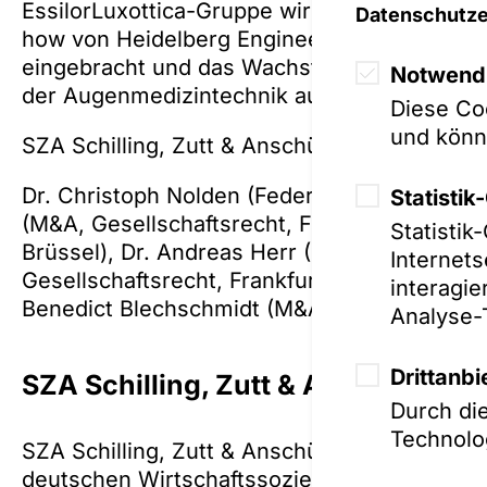
EssilorLuxottica-Gruppe wird das umfangrei
Datenschutze
how von Heidelberg Engineering in der Auge
eingebracht und das Wachstum und die techn
Notwendi
der Augenmedizintechnik ausgebaut.
Diese Coo
und könn
SZA Schilling, Zutt & Anschütz:
Dr. Christoph Nolden (Federführung, M&A, Ges
Statisti
(M&A, Gesellschaftsrecht, Frankfurt), Dr. S
Statisti
Brüssel), Dr. Andreas Herr (Finanzierung, M
Internets
Gesellschaftsrecht, Frankfurt), David Kleine
interagi
Benedict Blechschmidt (M&A, Gesellschaftsre
Analyse-
Drittanbi
SZA Schilling, Zutt & Anschütz R
Durch di
Technolog
SZA Schilling, Zutt & Anschütz ist seit meh
deutschen Wirtschaftssozietäten. Mit ihren