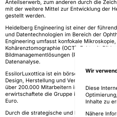
Anteilserwerb, zum anderen durch die Zeich
mit der weitere Mittel zur Entwicklung der
gestellt werden.
Heidelberg Engineering ist einer der führen
und Datentechnologien im Bereich der Ophth
Engineering umfasst konfokale Mikroskopie,
Kohärenztomographie (OCT), Echtzeit-Bildve
Bildmanagementlösungen (PACS), elektronis
Datenanalyse.
Wir verwend
EssilorLuxottica ist ein börsennotiertes we
Design, Herstellung und Vertrieb von Brillen
über 200.000 Mitarbeitern in 150 Ländern, 
Diese Intern
erwirtschaftete die Gruppe im Jahr 2023 ein
Optimierung,
Euro.
Inhalte zu e
Durch die strategische und langfristige Inte
Nähere Infor