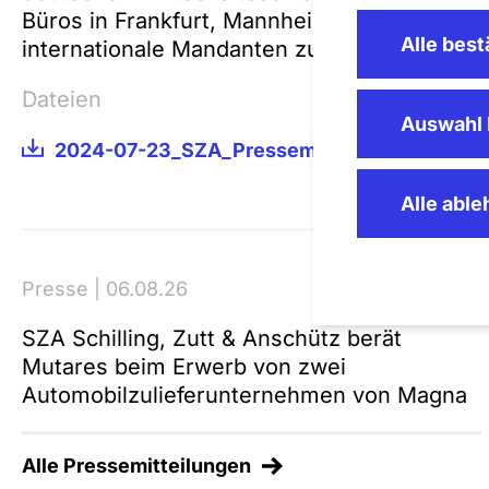
Büros in Frankfurt, Mannheim, München und B
Alle best
internationale Mandanten zu komplexen wirt
Dateien
Auswahl 
2024-07-23_SZA_Pressemitteilung_Heidelber
Alle abl
Presse | 06.08.26
SZA Schilling, Zutt & Anschütz berät
Mutares beim Erwerb von zwei
Automobilzulieferunternehmen von Magna
Alle Pressemitteilungen