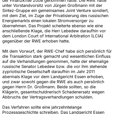
der Finanzkrise 2008 genommen hatte. Die RWE hatte
unter Vorstandvorsitz von Jürgen Großmann mit der
Sintez-Gruppe ein gemeinsames Joint Venture sondiert,
mit dem Ziel, im Zuge der Privatisierung des russischen
Energiemarkts einen lokalen Stromversorger zu
übernehmen. Das Projekt scheiterte ebenso wie eine
anschließende Klage, die Herr Lebedew daraufhin vor
dem London Court of International Arbitration (LCIA)
gegenüber der RWE erhoben hatte.
Mit dem Vorwurf, der RWE-Chef habe sich persönlich für
die Transaktion stark gemacht und wesentlichen Einfluss
auf die Verhandlungen genommen, hatte der ehemalige
russische Senator Lebedew bzw. die vor ihm stehende
zypriotische Gesellschaft daraufhin im Jahr 2011
abermals Klage vor dem Landgericht Essen erhoben,
und zwar sowohl gegen die RWE als auch persönlich
gegen Herrn Dr. Großmann. Beide sollten, so die
Klägerin, gesamtschuldnerisch Schadenersatz wegen
Abbruchs der Vertragsverhandlungen schulden.
Das Verfahren sollte eine jahrzehntelange
Prozessgeschichte schreiben. Das Landgericht Essen