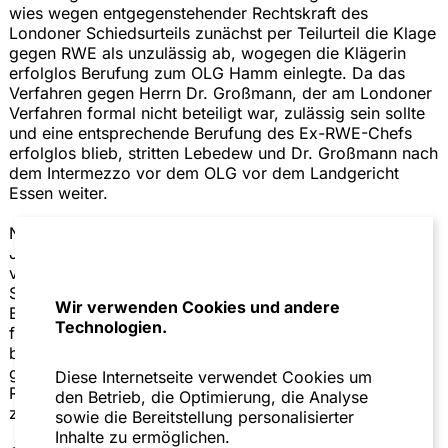
wies wegen entgegenstehender Rechtskraft des
Londoner Schiedsurteils zunächst per Teilurteil die Klage
gegen RWE als unzulässig ab, wogegen die Klägerin
erfolglos Berufung zum OLG Hamm einlegte. Da das
Verfahren gegen Herrn Dr. Großmann, der am Londoner
Verfahren formal nicht beteiligt war, zulässig sein sollte
und eine entsprechende Berufung des Ex-RWE-Chefs
erfolglos blieb, stritten Lebedew und Dr. Großmann nach
dem Intermezzo vor dem OLG vor dem Landgericht
Essen weiter.
Nachdem dort im März 2022 und damit mehr als 10
Jahre nach Erhebung der Klage erstmals zur Sache
verhandelt wurde, wies das Landgericht die Klage per
Schlussurteil ab und schloss sich damit der Ansicht des
Wir verwenden Cookies und andere
Beklagten an, dass er als Vorstandsvorsitzender allein
Technologien.
für die RWE gehandelt und ein darüberhinausgehendes,
besonderes persönliches Vertrauen nicht in Anspruch
genommen hatte. Dem Urteil wurde im Juli 2022 das
Diese Internetseite verwendet Cookies um
Rechtskraftzeugnis erteilt, womit der Prozessmarathon
den Betrieb, die Optimierung, die Analyse
zwischen den Beteiligten ein Ende fand.
sowie die Bereitstellung personalisierter
Inhalte zu ermöglichen.