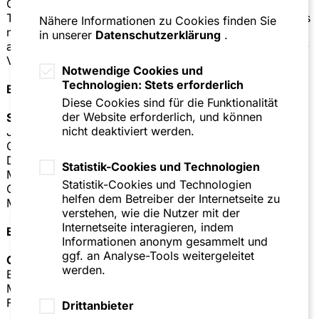
Großmann hatte dabei von Anfang an auf SZA und ein
Team um Partner Prof. Dr. Jochem Reichert vertraut, das
Nähere Informationen zu Cookies finden Sie
neben der eigentlichen Prozessführung im Hintergrund
in unserer
Datenschutzerklärung
.
auch die prozessflankierende Abstimmung mit der D&O-
Versicherung und weiteren Beteiligten übernahm.
Notwendige Cookies und
Technologien: Stets erforderlich
Berater Jürgen Großmann
Diese Cookies sind für die Funktionalität
der Website erforderlich, und können
SZA Schilling Zutt & Anschütz
(Mannheim): Prof. Dr.
nicht deaktiviert werden.
Jochem Reichert (Federführung,
Gesellschaftsrecht/Konfliktlösung, Mannheim/Frankfurt),
Dr. Stefan Zeyher (Gesellschaftsrecht/Konfliktlösung,
Statistik-Cookies und Technologien
Mannheim/München), Dr. Dorothee Klement, Dr. Jakob
Statistik-Cookies und Technologien
Groh (beide Gesellschaftsrecht/Konfliktlösung,
helfen dem Betreiber der Internetseite zu
Mannheim).
verstehen, wie die Nutzer mit der
Internetseite interagieren, indem
Berater Rustenburg
Informationen anonym gesammelt und
ggf. an Analyse-Tools weitergeleitet
GvW Graf von Westphalen
(Frankfurt): Felix Prozorov-
werden.
Bastians (Federführung; Konfliktlösung, Frankfurt am
Main), Alexander Lemnitzer (Corporate/Commercial,
Frankfurt am Main).
Drittanbieter