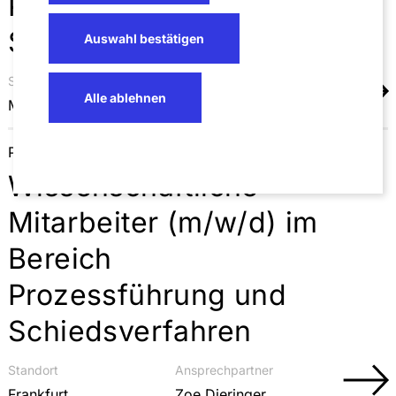
Prozessführung und
Schiedsverfahren
Auswahl bestätigen
Standort
Ansprechpartner
Alle ablehnen
Mannheim
Zoe Dieringer
Prozessführung und Schiedsverfahren
Wissenschaftliche
Mitarbeiter (m/w/d) im
Bereich
Prozessführung und
Schiedsverfahren
Standort
Ansprechpartner
Frankfurt
Zoe Dieringer