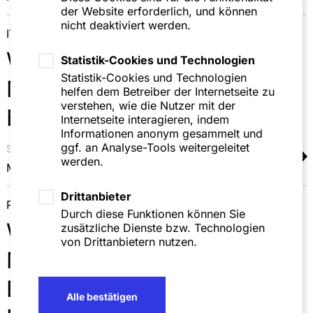
der Website erforderlich, und können
nicht deaktiviert werden.
IT-Recht
Wissenschaftliche
Statistik-Cookies und Technologien
Statistik-Cookies und Technologien
Mitarbeiter (m/w/d) im
helfen dem Betreiber der Internetseite zu
verstehen, wie die Nutzer mit der
Bereich IT-Recht
Internetseite interagieren, indem
Informationen anonym gesammelt und
ggf. an Analyse-Tools weitergeleitet
Standort
Ansprechpartner
werden.
Mannheim
André Piehozki
Drittanbieter
Prozessführung und Schiedsverfahren
Durch diese Funktionen können Sie
Wissenschaftliche
zusätzliche Dienste bzw. Technologien
von Drittanbietern nutzen.
Mitarbeiter (m/w/d) im
Bereich
Alle bestätigen