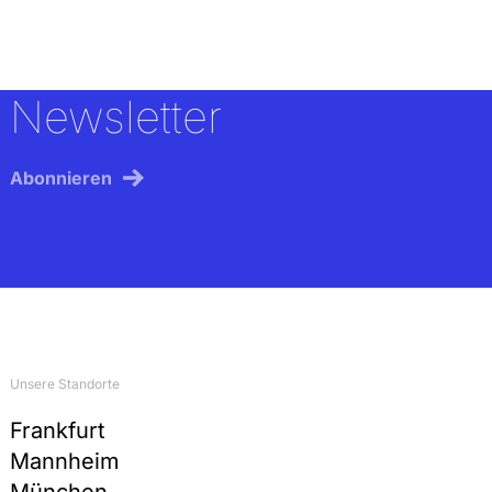
Rechtsanwälte
Individuelle, auf Sie zugeschnittene
Arbeitszeitmodelle und Work-Life-Balance
Newsletter
Teilnahme an Fachvorträgen und Workshops der
internen Schilling-Akademie
Networking-Möglichkeiten bei Social Events und
Abonnieren
im Kanzleialltag
Zuschüsse für Sport- und Wellnessangebote
(EGYM)
Angebote zur Vereinbarkeit von Beruf und
Privatleben (voiio)
Unsere Standorte
Frankfurt
Mannheim
München