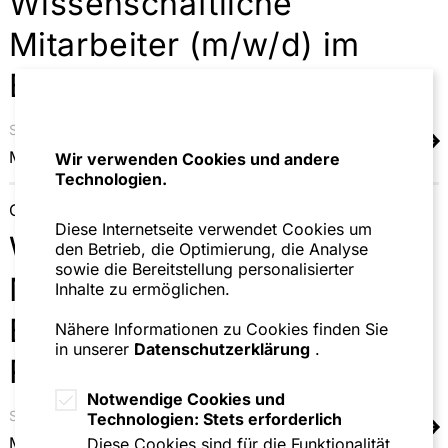
Wissenschaftliche
Mitarbeiter (m/w/d) im
Bereich Arbeitsrecht
Standort
Ansprechpartner
Mannheim
André Piehozki
Wir verwenden Cookies und andere
Technologien.
Gewerblicher Rechtsschutz
Diese Internetseite verwendet Cookies um
Wissenschaftliche
den Betrieb, die Optimierung, die Analyse
sowie die Bereitstellung personalisierter
Mitarbeiter (m/w/d) im
Inhalte zu ermöglichen.
Bereich Gewerblicher
Nähere Informationen zu Cookies finden Sie
in unserer
Datenschutzerklärung
.
Rechtsschutz
Notwendige Cookies und
Standort
Ansprechpartner
Technologien: Stets erforderlich
Mannheim
André Piehozki
Diese Cookies sind für die Funktionalität