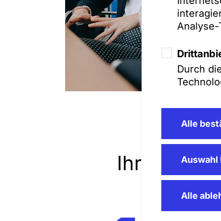
Internets
interagi
Analyse-
Drittanbi
Durch di
Technolog
Alle best
Ihr Karrier
Auswahl 
Alle abl
Asso