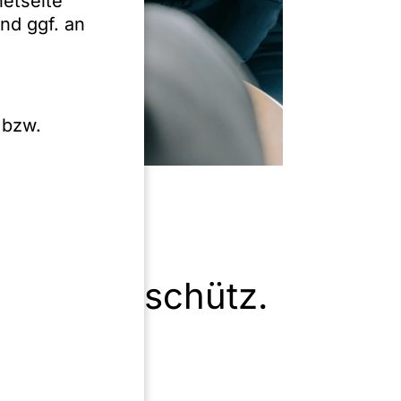
netseite
nd ggf. an
 bzw.
Zutt & Anschütz.