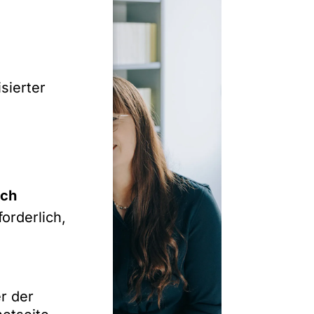
sierter
ich
orderlich,
r der