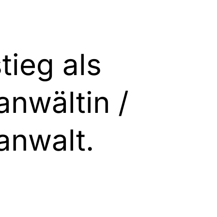
stieg als
­anwältin /
­anwalt.