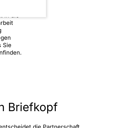
 in die
rbeit
g
egen
 Sie
infinden.
 Briefkopf
ntscheidet die Partnerschaft