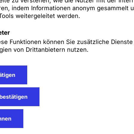
eite zu verstehen, wie die Nutzer mit der Inter
eren, indem Informationen anonym gesammelt u
Tools weitergeleitet werden.
eter
ese Funktionen können Sie zusätzliche Dienste
ien von Drittanbietern nutzen.
ätigen
eweg bei SZA Schilling, 
bestätigen
ehnen
ciate