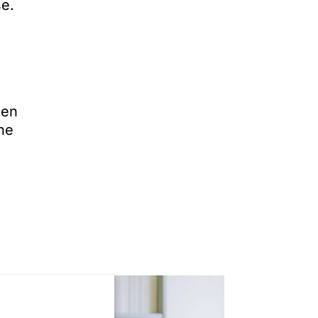
e.
nen
he