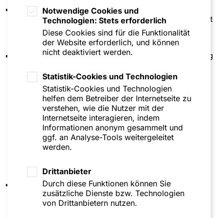
bei Verlust der Hälfte des Stammkapitals bzw.
Notwendige Cookies und
Grundkapitals müssen die Gesellschafter informiert
Technologien: Stets erforderlich
und eine Gesellschafterversammlung bzw.
Diese Cookies sind für die Funktionalität
Hauptversammlung einberufen werden;
der Website erforderlich, und können
nicht deaktiviert werden.
Die Geschäftsführung der GmbH-Geschäftsführung
bedarf in der Regel der Zustimmung der
Gesellschafterversammlung
Statistik-Cookies und Technologien
Statistik-Cookies und Technologien
zur Durchführung eines
helfen dem Betreiber der Internetseite zu
Sanierungskonzeptes,
verstehen, wie die Nutzer mit der
Internetseite interagieren, indem
bei Stellung eines Insolvenzantrages wegen
Informationen anonym gesammelt und
drohender Zahlungsunfähigkeit (keine
ggf. an Analyse-Tools weitergeleitet
Insolvenzantragspflicht) oder
werden.
bei Einleitung eines Sanierungsverfahrens
nach dem StaRUG
Drittanbieter
Durch diese Funktionen können Sie
bei AG und SE ist der Vorstand zur Beachtung
zusätzliche Dienste bzw. Technologien
entsprechender Zustimmungsvorbehalte des
von Drittanbietern nutzen.
Aufsichtsrates verpflichtet.