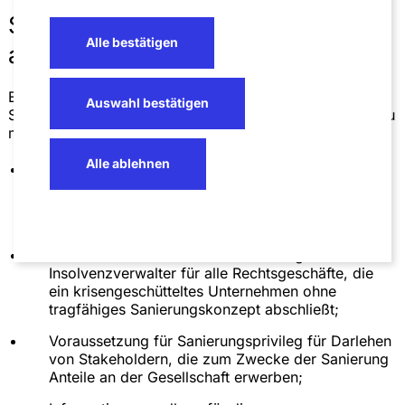
Sanierungskonzept als Ausweg
Alle bestätigen
aus der Krise
Ein Sanierungskonzept ist essenziell, um Gläubigern und
Auswahl bestätigen
Stakeholdern Vertrauen zu geben und Haftungsrisiken zu
minimieren. Es dient folgenden Zielen:
Alle ablehnen
Ausschluss des Risikos für die Gläubiger des
Unternehmens, im Falle einer späteren Insolvenz
wegen Beihilfe zur Insolvenzverschleppung selbst
in Anspruch genommen zu werden;
Ausschluss des Risko der Anfechtung durch den
Insolvenzverwalter für alle Rechtsgeschäfte, die
ein krisengeschütteltes Unternehmen ohne
tragfähiges Sanierungskonzept abschließt;
Voraussetzung für Sanierungsprivileg für Darlehen
von Stakeholdern, die zum Zwecke der Sanierung
Anteile an der Gesellschaft erwerben;