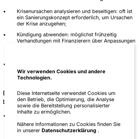
Krisenursachen analysieren und beseitigen: oft ist
ein Sanierungskonzept erforderlich, um Ursachen
der Krise anzugehen;
Kündigung abwenden: möglichst frühzeitig
Verhandlungen mit Finanzierern über Anpassungen
(„Covenant Reset“) oder Aussetzung („Covenant
Holiday“) der Finanzkennzahlen aufnehmen;
den Geschäftsbetrieb aufrecht erhalten, z.B.
Stillhaltevereinbarungen mit den Gläubigern
Wir verwenden Cookies und andere
schließen und Überbrückungskredite aufnehmen.
Technologien.
Einbindung anderer Gesellschaftsorgane
Diese Internetseite verwendet Cookies um
den Betrieb, die Optimierung, die Analyse
bedeutet:
sowie die Bereitstellung personalisierter
Inhalte zu ermöglichen.
Berichtspflichten einhalten: Die Geschäftsführung
muss regelmäßig an Aufsichtsgremien berichten
Nähere Informationen zu Cookies finden Sie
und gegebenenfalls Gesellschafterversammlungen
in unserer
Datenschutzerklärung
.
einberufen;