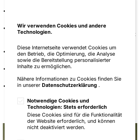
Studium der Rechtswissenschaften an der
Universität Mannheim
Wir verwenden Cookies und andere
Lehrstuhltätigkeit an der Universität Mannheim am
Technologien.
Lehrstuhl für Öffentliches Recht, Regulierungsrecht
und Steuerrecht, Prof. Dr. Thomas Fetzer
Diese Internetseite verwendet Cookies um
Dozententätigkeit an der Mannheim Business
den Betrieb, die Optimierung, die Analyse
School
sowie die Bereitstellung personalisierter
Inhalte zu ermöglichen.
Mitglied in der Gesellschaftsrechtlichen
Vereinigung (VGR)
Nähere Informationen zu Cookies finden Sie
in unserer
Datenschutzerklärung
.
Sprachen: Deutsch, Englisch
Notwendige Cookies und
Technologien: Stets erforderlich
Diese Cookies sind für die Funktionalität
der Website erforderlich, und können
nicht deaktiviert werden.